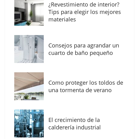
¿Revestimiento de interior?
herramientas de IA ya no es suficiente para
Tips para elegir los mejores
los profesionales de la arquitectura
materiales
Consejos para agrandar un
cuarto de baño pequeño
Como proteger los toldos de
una tormenta de verano
MBF Construcciones refuerza su presencia
digital con una nueva web de reformas en
El crecimiento de la
Madrid
calderería industrial