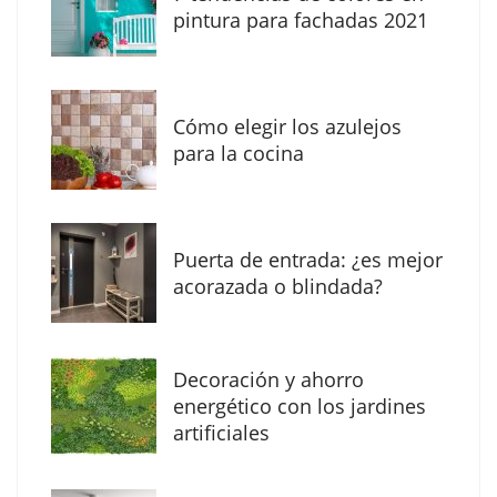
pintura para fachadas 2021
Eagle Waterproofing recomienda revisar la
impermeabilización de las viviendas antes
Cómo elegir los azulejos
de las vacaciones
para la cocina
Puerta de entrada: ¿es mejor
acorazada o blindada?
Decoración y ahorro
energético con los jardines
artificiales
The Factory School explica por qué aprender