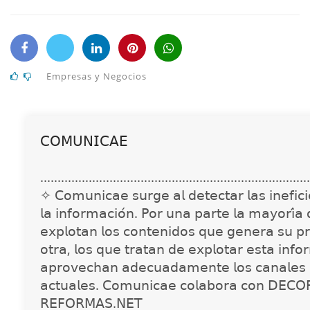
Empresas y Negocios
𝖢𝖮𝖬𝖴𝖭𝖨𝖢𝖠𝖤
..............................................................................
✧ 𝖢𝗈𝗆𝗎𝗇𝗂𝖼𝖺𝖾 𝗌𝗎𝗋𝗀𝖾 𝖺𝗅 𝖽𝖾𝗍𝖾𝖼𝗍𝖺𝗋 𝗅𝖺𝗌 𝗂𝗇𝖾𝖿𝗂𝖼𝗂𝖾
𝗅𝖺 𝗂𝗇𝖿𝗈𝗋𝗆𝖺𝖼𝗂𝗈́𝗇. 𝖯𝗈𝗋 𝗎𝗇𝖺 𝗉𝖺𝗋𝗍𝖾 𝗅𝖺 𝗆𝖺𝗒𝗈𝗋𝗂́𝖺
𝖾𝗑𝗉𝗅𝗈𝗍𝖺𝗇 𝗅𝗈𝗌 𝖼𝗈𝗇𝗍𝖾𝗇𝗂𝖽𝗈𝗌 𝗊𝗎𝖾 𝗀𝖾𝗇𝖾𝗋𝖺 𝗌𝗎 𝗉𝗋
𝗈𝗍𝗋𝖺, 𝗅𝗈𝗌 𝗊𝗎𝖾 𝗍𝗋𝖺𝗍𝖺𝗇 𝖽𝖾 𝖾𝗑𝗉𝗅𝗈𝗍𝖺𝗋 𝖾𝗌𝗍𝖺 𝗂𝗇𝖿𝗈
𝖺𝗉𝗋𝗈𝗏𝖾𝖼𝗁𝖺𝗇 𝖺𝖽𝖾𝖼𝗎𝖺𝖽𝖺𝗆𝖾𝗇𝗍𝖾 𝗅𝗈𝗌 𝖼𝖺𝗇𝖺𝗅𝖾𝗌 
𝖺𝖼𝗍𝗎𝖺𝗅𝖾𝗌. 𝖢𝗈𝗆𝗎𝗇𝗂𝖼𝖺𝖾 𝖼𝗈𝗅𝖺𝖻𝗈𝗋𝖺 𝖼𝗈𝗇 𝖣𝖤𝖢𝖮
𝖱𝖤𝖥𝖮𝖱𝖬𝖠𝖲.𝖭𝖤𝖳