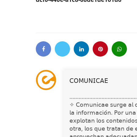
𝖢𝖮𝖬𝖴𝖭𝖨𝖢𝖠𝖤
............................................
✧ 𝖢𝗈𝗆𝗎𝗇𝗂𝖼𝖺𝖾 𝗌𝗎𝗋𝗀𝖾 𝖺𝗅 𝖽𝖾𝗍
𝗅𝖺 𝗂𝗇𝖿𝗈𝗋𝗆𝖺𝖼𝗂𝗈́𝗇. 𝖯𝗈𝗋 𝗎𝗇
𝖾𝗑𝗉𝗅𝗈𝗍𝖺𝗇 𝗅𝗈𝗌 𝖼𝗈𝗇𝗍𝖾𝗇𝗂𝖽𝗈
𝗈𝗍𝗋𝖺, 𝗅𝗈𝗌 𝗊𝗎𝖾 𝗍𝗋𝖺𝗍𝖺𝗇 𝖽𝖾 
𝖺𝗉𝗋𝗈𝗏𝖾𝖼𝗁𝖺𝗇 𝖺𝖽𝖾𝖼𝗎𝖺𝖽𝖺𝗆