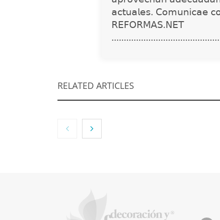
𝖺𝖼𝗍𝗎𝖺𝗅𝖾𝗌. 𝖢𝗈𝗆𝗎𝗇𝗂𝖼𝖺𝖾 𝖼
𝖱𝖤𝖥𝖮𝖱𝖬𝖠𝖲.𝖭𝖤𝖳
............................................
RELATED ARTICLES
NOVA: innovación y
diseño que
transforman
espacios de la mano
de Tormo
Franquicias
Eagle 
recomi
imperm