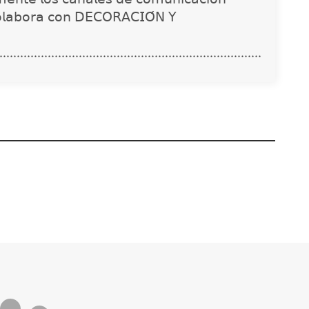
𝗈𝗅𝖺𝖻𝗈𝗋𝖺 𝖼𝗈𝗇 𝖣𝖤𝖢𝖮𝖱𝖠𝖢𝖨𝖮́𝖭 𝖸
............................................................................
Waterproofing
The Factory School
enda revisar la
explica por qué
eabilización
aprender