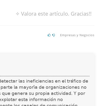
✧ Valora este artículo. Gracias!!
Empresas y Negocios
............................................................................
𝖾𝖼𝗍𝖺𝗋 𝗅𝖺𝗌 𝗂𝗇𝖾𝖿𝗂𝖼𝗂𝖾𝗇𝖼𝗂𝖺𝗌 𝖾𝗇 𝖾𝗅 𝗍𝗋𝖺́𝖿𝗂𝖼𝗈 𝖽𝖾
 𝗉𝖺𝗋𝗍𝖾 𝗅𝖺 𝗆𝖺𝗒𝗈𝗋𝗂́𝖺 𝖽𝖾 𝗈𝗋𝗀𝖺𝗇𝗂𝗓𝖺𝖼𝗂𝗈𝗇𝖾𝗌 𝗇𝗈
𝗌 𝗊𝗎𝖾 𝗀𝖾𝗇𝖾𝗋𝖺 𝗌𝗎 𝗉𝗋𝗈𝗉𝗂𝖺 𝖺𝖼𝗍𝗂𝗏𝗂𝖽𝖺𝖽. 𝖸 𝗉𝗈𝗋
𝗑𝗉𝗅𝗈𝗍𝖺𝗋 𝖾𝗌𝗍𝖺 𝗂𝗇𝖿𝗈𝗋𝗆𝖺𝖼𝗂𝗈́𝗇 𝗇𝗈
𝗇𝗍𝖾 𝗅𝗈𝗌 𝖼𝖺𝗇𝖺𝗅𝖾𝗌 𝖽𝖾 𝖼𝗈𝗆𝗎𝗇𝗂𝖼𝖺𝖼𝗂𝗈́𝗇