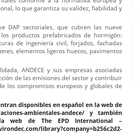
ntales conforme a la normativa europea y
al, lo que garantiza su validez, fiabilidad y
.
ve DAP sectoriales, que cubren las nueve
n los productos prefabricados de hormigón:
turas de ingeniería civil, forjados, fachadas
ciones, elementos ligeros huecos, pavimentos
alidada, ANDECE y sus empresas asociadas
ión de las emisiones del sector y contribuir
de los compromisos europeos y globales de
ntran disponibles en español en la web de
raciones-ambientales-andece/
y también
 la web de The EPD International –
virondec.com/library?company=b256c2d2-