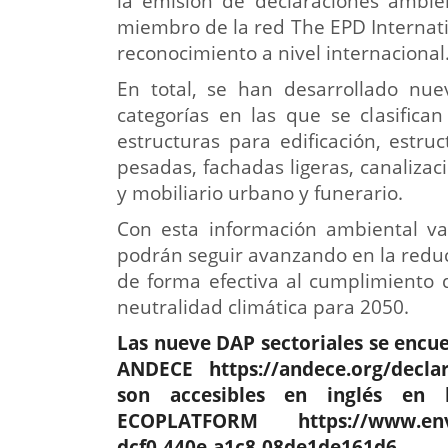
la emisión de declaraciones ambie
miembro de la red The EPD Internation
reconocimiento a nivel internacional
En total, se han desarrollado nue
categorías en las que se clasifica
estructuras para edificación, estruc
pesadas, fachadas ligeras, canaliza
y mobiliario urbano y funerario.
Con esta información ambiental v
podrán seguir avanzando en la reducc
de forma efectiva al cumplimiento 
neutralidad climática para 2050.
Las nueve DAP sectoriales se encue
ANDECE
https://andece.org/decla
son accesibles en inglés en
ECOPLATFORM
https://www.en
dcf0-440e-a1c8-08de1de161d6