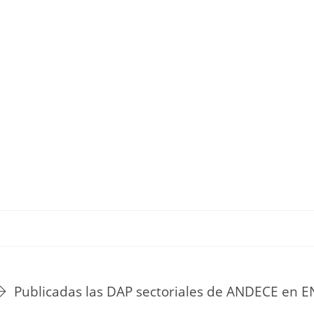
TU ESTILO DE VIDA
HOGAR
NOVEDADES Y TE
Publicadas las DAP sectoriales de ANDECE en