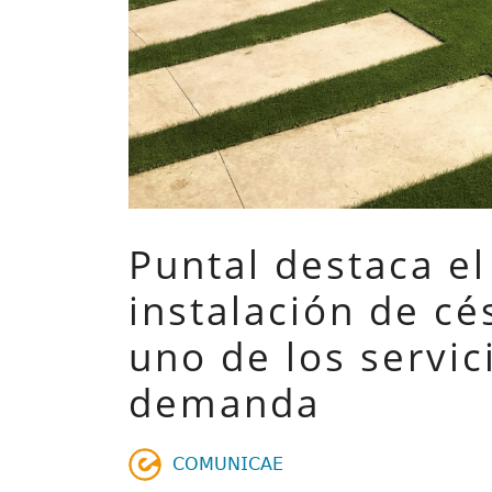
Puntal destaca el
instalación de cé
uno de los servi
demanda
𝖢𝖮𝖬𝖴𝖭𝖨𝖢𝖠𝖤