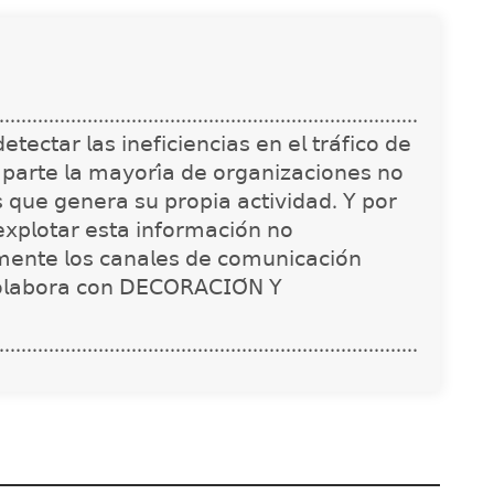
............................................................................
𝖾𝖼𝗍𝖺𝗋 𝗅𝖺𝗌 𝗂𝗇𝖾𝖿𝗂𝖼𝗂𝖾𝗇𝖼𝗂𝖺𝗌 𝖾𝗇 𝖾𝗅 𝗍𝗋𝖺́𝖿𝗂𝖼𝗈 𝖽𝖾
 𝗉𝖺𝗋𝗍𝖾 𝗅𝖺 𝗆𝖺𝗒𝗈𝗋𝗂́𝖺 𝖽𝖾 𝗈𝗋𝗀𝖺𝗇𝗂𝗓𝖺𝖼𝗂𝗈𝗇𝖾𝗌 𝗇𝗈
𝗌 𝗊𝗎𝖾 𝗀𝖾𝗇𝖾𝗋𝖺 𝗌𝗎 𝗉𝗋𝗈𝗉𝗂𝖺 𝖺𝖼𝗍𝗂𝗏𝗂𝖽𝖺𝖽. 𝖸 𝗉𝗈𝗋
𝗑𝗉𝗅𝗈𝗍𝖺𝗋 𝖾𝗌𝗍𝖺 𝗂𝗇𝖿𝗈𝗋𝗆𝖺𝖼𝗂𝗈́𝗇 𝗇𝗈
𝗇𝗍𝖾 𝗅𝗈𝗌 𝖼𝖺𝗇𝖺𝗅𝖾𝗌 𝖽𝖾 𝖼𝗈𝗆𝗎𝗇𝗂𝖼𝖺𝖼𝗂𝗈́𝗇
𝗈𝗅𝖺𝖻𝗈𝗋𝖺 𝖼𝗈𝗇 𝖣𝖤𝖢𝖮𝖱𝖠𝖢𝖨𝖮́𝖭 𝖸
............................................................................