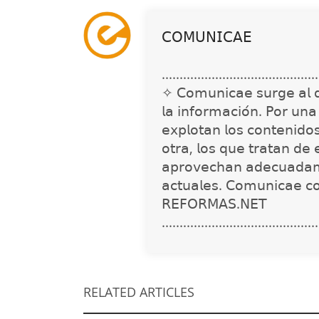
𝖢𝖮𝖬𝖴𝖭𝖨𝖢𝖠𝖤
............................................
✧ 𝖢𝗈𝗆𝗎𝗇𝗂𝖼𝖺𝖾 𝗌𝗎𝗋𝗀𝖾 𝖺𝗅 𝖽𝖾𝗍
𝗅𝖺 𝗂𝗇𝖿𝗈𝗋𝗆𝖺𝖼𝗂𝗈́𝗇. 𝖯𝗈𝗋 𝗎𝗇
𝖾𝗑𝗉𝗅𝗈𝗍𝖺𝗇 𝗅𝗈𝗌 𝖼𝗈𝗇𝗍𝖾𝗇𝗂𝖽𝗈
𝗈𝗍𝗋𝖺, 𝗅𝗈𝗌 𝗊𝗎𝖾 𝗍𝗋𝖺𝗍𝖺𝗇 𝖽𝖾 
𝖺𝗉𝗋𝗈𝗏𝖾𝖼𝗁𝖺𝗇 𝖺𝖽𝖾𝖼𝗎𝖺𝖽𝖺𝗆
𝖺𝖼𝗍𝗎𝖺𝗅𝖾𝗌. 𝖢𝗈𝗆𝗎𝗇𝗂𝖼𝖺𝖾 𝖼
𝖱𝖤𝖥𝖮𝖱𝖬𝖠𝖲.𝖭𝖤𝖳
............................................
RELATED ARTICLES