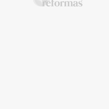
balcón este verano
decora
La Revista de referencia 
inteligentes
En
Decoración y Reformas
documentamos la tr
Recomendaciones de
¿Cómo 
y arquitectónico
. Nuestro equipo analiza mate
seguridad para el
comun
proyecto sea impecable.
verano
Creemos en proyectos
seguros, sostenibles y
que cada cambio incremente el valor real de tu 
Distinguidos con el
European Quality Certific
técnica para que tu reforma sea un éxito rotundo