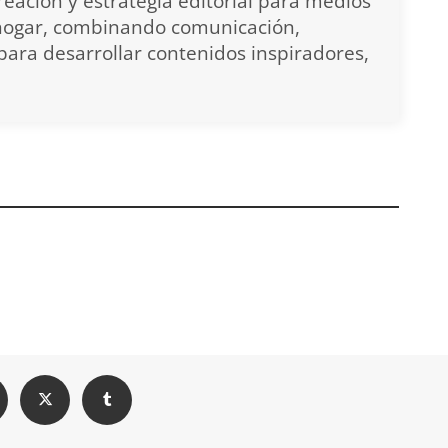
reación y estrategia editorial para medios
 hogar, combinando comunicación,
para desarrollar contenidos inspiradores,
bre cómo
Tendencia en diseño
 tu estilo de
de interiores: técnica