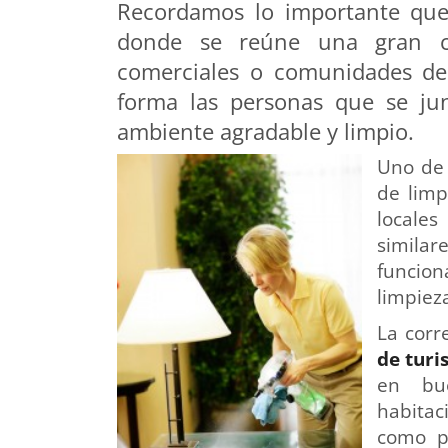
Recordamos lo importante que 
donde se reúne una gran ca
comerciales o comunidades de
forma las personas que se jun
ambiente agradable y limpio.
Uno de 
de limp
locale
simila
funcion
limpiez
La corr
de turi
en bu
habitac
como p