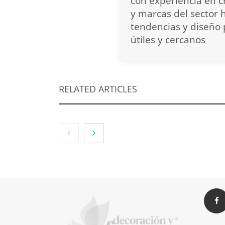
con experiencia en c
y marcas del sector
tendencias y diseño 
útiles y cercanos
RELATED ARTICLES
Tendencias para
Descu
decorar tu terraza o
definir