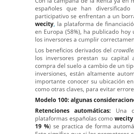
Con la campaña de la Renta ya en m
españoles que han diversificado 
participativo se enfrentan a un bo
wecity
,
la plataforma de financiació
en Europa (58%), ha publicado hoy 
los inversores a cumplir correctament
Los beneficios derivados del
crowdl
los inversores prestan su capital
compra del suelo a cambio de un tipo 
inversiones, están altamente autom
importante conocer su ubicación en 
como otras claves, para evitar errore
Modelo 100: algunas consideracion
Retenciones automáticas:
Una de
plataformas españolas como
wecity
19 %
) se practica de forma automá
Esto significa que si los promotores