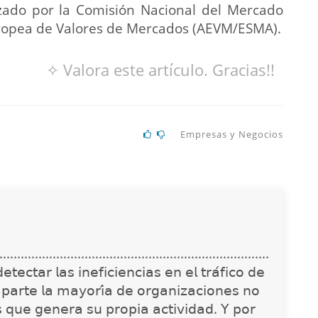
rizado por la Comisión Nacional del Mercado
uropea de Valores de Mercados (AEVM/ESMA).
✧ Valora este artículo. Gracias!!
Empresas y Negocios
............................................................................
𝖾𝖼𝗍𝖺𝗋 𝗅𝖺𝗌 𝗂𝗇𝖾𝖿𝗂𝖼𝗂𝖾𝗇𝖼𝗂𝖺𝗌 𝖾𝗇 𝖾𝗅 𝗍𝗋𝖺́𝖿𝗂𝖼𝗈 𝖽𝖾
 𝗉𝖺𝗋𝗍𝖾 𝗅𝖺 𝗆𝖺𝗒𝗈𝗋𝗂́𝖺 𝖽𝖾 𝗈𝗋𝗀𝖺𝗇𝗂𝗓𝖺𝖼𝗂𝗈𝗇𝖾𝗌 𝗇𝗈
𝗌 𝗊𝗎𝖾 𝗀𝖾𝗇𝖾𝗋𝖺 𝗌𝗎 𝗉𝗋𝗈𝗉𝗂𝖺 𝖺𝖼𝗍𝗂𝗏𝗂𝖽𝖺𝖽. 𝖸 𝗉𝗈𝗋