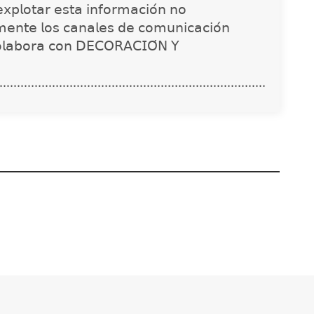
𝗑𝗉𝗅𝗈𝗍𝖺𝗋 𝖾𝗌𝗍𝖺 𝗂𝗇𝖿𝗈𝗋𝗆𝖺𝖼𝗂𝗈́𝗇 𝗇𝗈
𝗇𝗍𝖾 𝗅𝗈𝗌 𝖼𝖺𝗇𝖺𝗅𝖾𝗌 𝖽𝖾 𝖼𝗈𝗆𝗎𝗇𝗂𝖼𝖺𝖼𝗂𝗈́𝗇
𝗈𝗅𝖺𝖻𝗈𝗋𝖺 𝖼𝗈𝗇 𝖣𝖤𝖢𝖮𝖱𝖠𝖢𝖨𝖮́𝖭 𝖸
............................................................................
nstrucciones
Solda Electric destaca