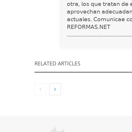
𝗈𝗍𝗋𝖺, 𝗅𝗈𝗌 𝗊𝗎𝖾 𝗍𝗋𝖺𝗍𝖺𝗇 𝖽𝖾 
𝖺𝗉𝗋𝗈𝗏𝖾𝖼𝗁𝖺𝗇 𝖺𝖽𝖾𝖼𝗎𝖺𝖽𝖺𝗆
𝖺𝖼𝗍𝗎𝖺𝗅𝖾𝗌. 𝖢𝗈𝗆𝗎𝗇𝗂𝖼𝖺𝖾 𝖼
𝖱𝖤𝖥𝖮𝖱𝖬𝖠𝖲.𝖭𝖤𝖳
............................................
RELATED ARTICLES
The Factory School
MBF Co