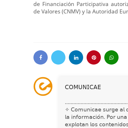
de Financiación Participativa auto
de Valores (CNMV) y la Autoridad E
𝖢𝖮𝖬𝖴𝖭𝖨𝖢𝖠𝖤
............................................
✧ 𝖢𝗈𝗆𝗎𝗇𝗂𝖼𝖺𝖾 𝗌𝗎𝗋𝗀𝖾 𝖺𝗅 𝖽𝖾𝗍
𝗅𝖺 𝗂𝗇𝖿𝗈𝗋𝗆𝖺𝖼𝗂𝗈́𝗇. 𝖯𝗈𝗋 𝗎𝗇
𝖾𝗑𝗉𝗅𝗈𝗍𝖺𝗇 𝗅𝗈𝗌 𝖼𝗈𝗇𝗍𝖾𝗇𝗂𝖽𝗈