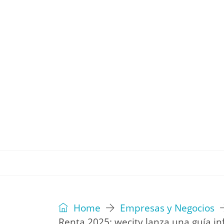
REVISTA
EDITORIAL
IDEAS
Home
Empresas y Negocios
Renta 2025: wecity lanza una guía in