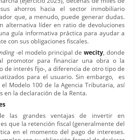
archa (ejercicio 2025), decenas de miles de
sus ahorros hacia el sector inmobiliario
rrador que, a menudo, puede generar dudas.
n alternativa líder en ratio de devoluciones
una guía informativa práctica para ayudar a
e con sus obligaciones fiscales.
ending
-el modelo principal de
wecity
, donde
 al promotor para financiar una obra o la
de interés fijo-, a diferencia de otro tipo de
atizados para el usuario. Sin embargo, es
el Modelo 100 de la Agencia Tributaria, así
s en la declaración de la Renta.
es
 las grandes ventajas de invertir en
es que la retención fiscal (generalmente del
tica en el momento del pago de intereses.
 cumplen con su obligación formal de declarar