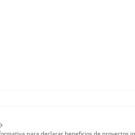
TU ESTILO DE VIDA
HOGAR
NOVEDADES Y TE
formativa para declarar beneficios de proyectos in