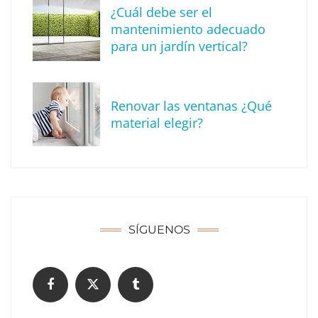
¿Cuál debe ser el
mantenimiento adecuado
para un jardín vertical?
Renovar las ventanas ¿Qué
El Grupo FCC mejora más de un 13% su cifra
material elegir?
de negocio en el primer semestre de 2026
COPISA construirá junto a Visoren 875
viviendas protegidas en Cataluña tras
adjudicarse dos lotes del plan de alquiler
asequible
SÍGUENOS