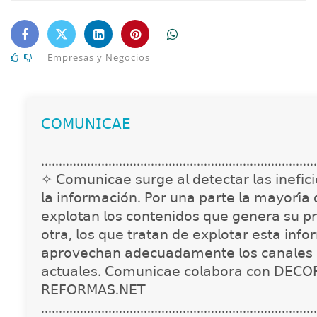
Empresas y Negocios
𝖢𝖮𝖬𝖴𝖭𝖨𝖢𝖠𝖤
..............................................................................
✧ 𝖢𝗈𝗆𝗎𝗇𝗂𝖼𝖺𝖾 𝗌𝗎𝗋𝗀𝖾 𝖺𝗅 𝖽𝖾𝗍𝖾𝖼𝗍𝖺𝗋 𝗅𝖺𝗌 𝗂𝗇𝖾𝖿𝗂𝖼𝗂𝖾
𝗅𝖺 𝗂𝗇𝖿𝗈𝗋𝗆𝖺𝖼𝗂𝗈́𝗇. 𝖯𝗈𝗋 𝗎𝗇𝖺 𝗉𝖺𝗋𝗍𝖾 𝗅𝖺 𝗆𝖺𝗒𝗈𝗋𝗂́𝖺
𝖾𝗑𝗉𝗅𝗈𝗍𝖺𝗇 𝗅𝗈𝗌 𝖼𝗈𝗇𝗍𝖾𝗇𝗂𝖽𝗈𝗌 𝗊𝗎𝖾 𝗀𝖾𝗇𝖾𝗋𝖺 𝗌𝗎 𝗉𝗋
𝗈𝗍𝗋𝖺, 𝗅𝗈𝗌 𝗊𝗎𝖾 𝗍𝗋𝖺𝗍𝖺𝗇 𝖽𝖾 𝖾𝗑𝗉𝗅𝗈𝗍𝖺𝗋 𝖾𝗌𝗍𝖺 𝗂𝗇𝖿𝗈
𝖺𝗉𝗋𝗈𝗏𝖾𝖼𝗁𝖺𝗇 𝖺𝖽𝖾𝖼𝗎𝖺𝖽𝖺𝗆𝖾𝗇𝗍𝖾 𝗅𝗈𝗌 𝖼𝖺𝗇𝖺𝗅𝖾𝗌 
𝖺𝖼𝗍𝗎𝖺𝗅𝖾𝗌. 𝖢𝗈𝗆𝗎𝗇𝗂𝖼𝖺𝖾 𝖼𝗈𝗅𝖺𝖻𝗈𝗋𝖺 𝖼𝗈𝗇 𝖣𝖤𝖢𝖮
𝖱𝖤𝖥𝖮𝖱𝖬𝖠𝖲.𝖭𝖤𝖳
..............................................................................