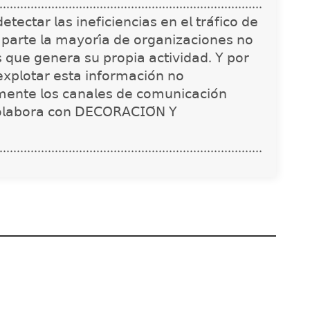
............................................................................
𝖾𝖼𝗍𝖺𝗋 𝗅𝖺𝗌 𝗂𝗇𝖾𝖿𝗂𝖼𝗂𝖾𝗇𝖼𝗂𝖺𝗌 𝖾𝗇 𝖾𝗅 𝗍𝗋𝖺́𝖿𝗂𝖼𝗈 𝖽𝖾
 𝗉𝖺𝗋𝗍𝖾 𝗅𝖺 𝗆𝖺𝗒𝗈𝗋𝗂́𝖺 𝖽𝖾 𝗈𝗋𝗀𝖺𝗇𝗂𝗓𝖺𝖼𝗂𝗈𝗇𝖾𝗌 𝗇𝗈
𝗌 𝗊𝗎𝖾 𝗀𝖾𝗇𝖾𝗋𝖺 𝗌𝗎 𝗉𝗋𝗈𝗉𝗂𝖺 𝖺𝖼𝗍𝗂𝗏𝗂𝖽𝖺𝖽. 𝖸 𝗉𝗈𝗋
𝗑𝗉𝗅𝗈𝗍𝖺𝗋 𝖾𝗌𝗍𝖺 𝗂𝗇𝖿𝗈𝗋𝗆𝖺𝖼𝗂𝗈́𝗇 𝗇𝗈
𝗇𝗍𝖾 𝗅𝗈𝗌 𝖼𝖺𝗇𝖺𝗅𝖾𝗌 𝖽𝖾 𝖼𝗈𝗆𝗎𝗇𝗂𝖼𝖺𝖼𝗂𝗈́𝗇
𝗈𝗅𝖺𝖻𝗈𝗋𝖺 𝖼𝗈𝗇 𝖣𝖤𝖢𝖮𝖱𝖠𝖢𝖨𝖮́𝖭 𝖸
............................................................................