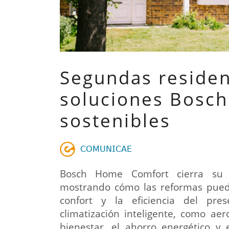
Segundas residen
soluciones Bosch 
sostenibles
𝖢𝖮𝖬𝖴𝖭𝖨𝖢𝖠𝖤
Bosch Home Comfort cierra su s
mostrando cómo las reformas pued
confort y la eficiencia del pr
climatización inteligente, como ae
bienestar, el ahorro energético y 