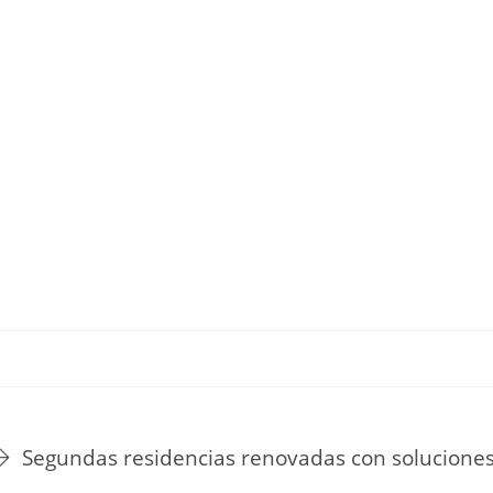
TU ESTILO DE VIDA
HOGAR
NOVEDADES Y TE
Segundas residencias renovadas con soluciones 