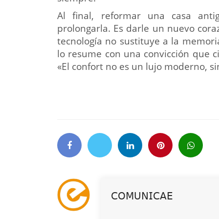
Al final, reformar una casa ant
prolongarla. Es darle un nuevo cora
tecnología no sustituye a la memor
lo resume con una convicción que ci
«El confort no es un lujo moderno, s
𝖢𝖮𝖬𝖴𝖭𝖨𝖢𝖠𝖤