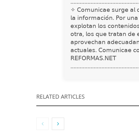
............................................
✧ 𝖢𝗈𝗆𝗎𝗇𝗂𝖼𝖺𝖾 𝗌𝗎𝗋𝗀𝖾 𝖺𝗅 𝖽𝖾𝗍
𝗅𝖺 𝗂𝗇𝖿𝗈𝗋𝗆𝖺𝖼𝗂𝗈́𝗇. 𝖯𝗈𝗋 𝗎𝗇
𝖾𝗑𝗉𝗅𝗈𝗍𝖺𝗇 𝗅𝗈𝗌 𝖼𝗈𝗇𝗍𝖾𝗇𝗂𝖽𝗈
𝗈𝗍𝗋𝖺, 𝗅𝗈𝗌 𝗊𝗎𝖾 𝗍𝗋𝖺𝗍𝖺𝗇 𝖽𝖾 
𝖺𝗉𝗋𝗈𝗏𝖾𝖼𝗁𝖺𝗇 𝖺𝖽𝖾𝖼𝗎𝖺𝖽𝖺𝗆
𝖺𝖼𝗍𝗎𝖺𝗅𝖾𝗌. 𝖢𝗈𝗆𝗎𝗇𝗂𝖼𝖺𝖾 𝖼
𝖱𝖤𝖥𝖮𝖱𝖬𝖠𝖲.𝖭𝖤𝖳
............................................
RELATED ARTICLES