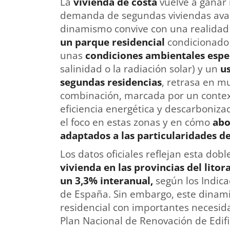
La
vivienda de costa
vuelve a ganar 
demanda de segundas viviendas avan
dinamismo convive con una realidad
un parque residencial
condicionado
unas
condiciones ambientales espe
salinidad o la radiación solar) y un
u
segundas residencias
, retrasa en mu
combinación, marcada por un contex
eficiencia energética y descarboniza
el foco en estas zonas y en cómo
abo
adaptados a las particularidades d
Los datos oficiales reflejan esta dobl
vivienda en las provincias del litor
un 3,3% interanual,
según los Indic
de España. Sin embargo, este dinam
residencial con importantes necesida
Plan Nacional de Renovación de Edifi