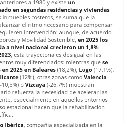
 anteriores a 1980 y existe
un
ado en segundas residencias y viviendas
los inmuebles costeros, se suma que la
n alcanzar el ritmo necesario para compensar
requieren intervención: aunque, de acuerdo
sportes y Movilidad Sostenible,
en 2025 los
da a nivel nacional crecieron un 1,8%
 2023
, esta trayectoria es desigual en las
ientos muy diferenciados: mientras que
se
 en 2025 en Baleares
(18,2%),
Lugo
(17,1%),
licante
(12%), otras zonas como
Valencia
(-10,8%) o
Vizcaya
(-26,7%) muestran
ario refuerza la necesidad de acelerar las
tente, especialmente en aquellos entornos
so estacional hacen que la rehabilitación
ífica.
to Ibérica
, compañía especializada en la