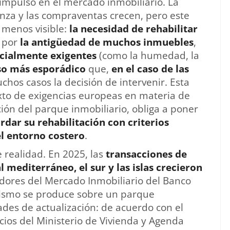
impulso en el mercado inmobiliario. La
za y las compraventas crecen, pero este
 menos visible:
la necesidad de rehabilitar
 por
la antigüedad de muchos inmuebles
,
cialmente exigentes
(como la humedad, la
so más esporádico
que,
en el caso de las
chos casos la decisión de intervenir. Esta
to de exigencias europeas en materia de
ción del parque inmobiliario, obliga a poner
rdar su rehabilitación con criterios
el entorno costero
.
e realidad. En 2025, las
transacciones de
al mediterráneo, el sur y las islas crecieron
adores del Mercado Inmobiliario del Banco
ismo se produce sobre un parque
des de actualización: de acuerdo con el
cios del Ministerio de Vivienda y Agenda