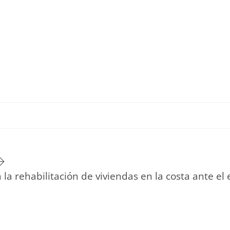
TU ESTILO DE VIDA
HOGAR
NOVEDADES Y T
 la rehabilitación de viviendas en la costa ante e