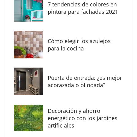
7 tendencias de colores en
The Factory School explica por qué aprender
pintura para fachadas 2021
herramientas de IA ya no es suficiente para
los profesionales de la arquitectura
Cómo elegir los azulejos
para la cocina
Puerta de entrada: ¿es mejor
acorazada o blindada?
Decoración y ahorro
MBF Construcciones refuerza su presencia
energético con los jardines
digital con una nueva web de reformas en
artificiales
Madrid