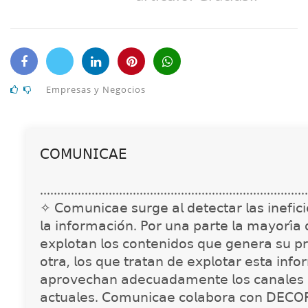
Empresas y Negocios
𝖢𝖮𝖬𝖴𝖭𝖨𝖢𝖠𝖤
..............................................................................
✧ 𝖢𝗈𝗆𝗎𝗇𝗂𝖼𝖺𝖾 𝗌𝗎𝗋𝗀𝖾 𝖺𝗅 𝖽𝖾𝗍𝖾𝖼𝗍𝖺𝗋 𝗅𝖺𝗌 𝗂𝗇𝖾𝖿𝗂𝖼𝗂𝖾
𝗅𝖺 𝗂𝗇𝖿𝗈𝗋𝗆𝖺𝖼𝗂𝗈́𝗇. 𝖯𝗈𝗋 𝗎𝗇𝖺 𝗉𝖺𝗋𝗍𝖾 𝗅𝖺 𝗆𝖺𝗒𝗈𝗋𝗂́𝖺
𝖾𝗑𝗉𝗅𝗈𝗍𝖺𝗇 𝗅𝗈𝗌 𝖼𝗈𝗇𝗍𝖾𝗇𝗂𝖽𝗈𝗌 𝗊𝗎𝖾 𝗀𝖾𝗇𝖾𝗋𝖺 𝗌𝗎 𝗉𝗋
𝗈𝗍𝗋𝖺, 𝗅𝗈𝗌 𝗊𝗎𝖾 𝗍𝗋𝖺𝗍𝖺𝗇 𝖽𝖾 𝖾𝗑𝗉𝗅𝗈𝗍𝖺𝗋 𝖾𝗌𝗍𝖺 𝗂𝗇𝖿𝗈
𝖺𝗉𝗋𝗈𝗏𝖾𝖼𝗁𝖺𝗇 𝖺𝖽𝖾𝖼𝗎𝖺𝖽𝖺𝗆𝖾𝗇𝗍𝖾 𝗅𝗈𝗌 𝖼𝖺𝗇𝖺𝗅𝖾𝗌 
𝖺𝖼𝗍𝗎𝖺𝗅𝖾𝗌. 𝖢𝗈𝗆𝗎𝗇𝗂𝖼𝖺𝖾 𝖼𝗈𝗅𝖺𝖻𝗈𝗋𝖺 𝖼𝗈𝗇 𝖣𝖤𝖢𝖮