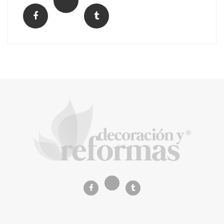
El Grupo FCC mejora más de un 13% su cifra
de negocio en el primer semestre de 2026
COPISA construirá junto a Visoren 875
viviendas protegidas en Cataluña tras
adjudicarse dos lotes del plan de alquiler
asequible