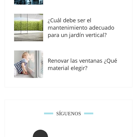
¿Cuál debe ser el
mantenimiento adecuado
para un jardín vertical?
Renovar las ventanas ¿Qué
La arquitectura de la calma para descubrir el
material elegir?
mundo en la Escuela Infantil de Corral de
Calatrava
SÍGUENOS