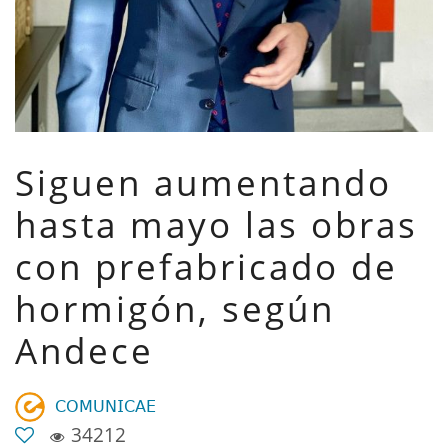
Siguen aumentando
hasta mayo las obras
con prefabricado de
hormigón, según
Andece
𝖢𝖮𝖬𝖴𝖭𝖨𝖢𝖠𝖤
34212