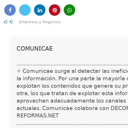
Empresas y Negocios
𝖢𝖮𝖬𝖴𝖭𝖨𝖢𝖠𝖤
..............................................................................
✧ 𝖢𝗈𝗆𝗎𝗇𝗂𝖼𝖺𝖾 𝗌𝗎𝗋𝗀𝖾 𝖺𝗅 𝖽𝖾𝗍𝖾𝖼𝗍𝖺𝗋 𝗅𝖺𝗌 𝗂𝗇𝖾𝖿𝗂𝖼𝗂𝖾
𝗅𝖺 𝗂𝗇𝖿𝗈𝗋𝗆𝖺𝖼𝗂𝗈́𝗇. 𝖯𝗈𝗋 𝗎𝗇𝖺 𝗉𝖺𝗋𝗍𝖾 𝗅𝖺 𝗆𝖺𝗒𝗈𝗋𝗂́𝖺
𝖾𝗑𝗉𝗅𝗈𝗍𝖺𝗇 𝗅𝗈𝗌 𝖼𝗈𝗇𝗍𝖾𝗇𝗂𝖽𝗈𝗌 𝗊𝗎𝖾 𝗀𝖾𝗇𝖾𝗋𝖺 𝗌𝗎 𝗉𝗋
𝗈𝗍𝗋𝖺, 𝗅𝗈𝗌 𝗊𝗎𝖾 𝗍𝗋𝖺𝗍𝖺𝗇 𝖽𝖾 𝖾𝗑𝗉𝗅𝗈𝗍𝖺𝗋 𝖾𝗌𝗍𝖺 𝗂𝗇𝖿𝗈
𝖺𝗉𝗋𝗈𝗏𝖾𝖼𝗁𝖺𝗇 𝖺𝖽𝖾𝖼𝗎𝖺𝖽𝖺𝗆𝖾𝗇𝗍𝖾 𝗅𝗈𝗌 𝖼𝖺𝗇𝖺𝗅𝖾𝗌 
𝖺𝖼𝗍𝗎𝖺𝗅𝖾𝗌. 𝖢𝗈𝗆𝗎𝗇𝗂𝖼𝖺𝖾 𝖼𝗈𝗅𝖺𝖻𝗈𝗋𝖺 𝖼𝗈𝗇 𝖣𝖤𝖢𝖮
𝖱𝖤𝖥𝖮𝖱𝖬𝖠𝖲.𝖭𝖤𝖳
..............................................................................