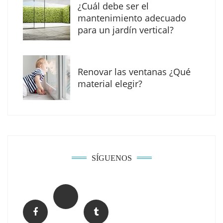
¿Cuál debe ser el
mantenimiento adecuado
para un jardín vertical?
Renovar las ventanas ¿Qué
La arquitectura de la calma para descubrir el
material elegir?
mundo en la Escuela Infantil de Corral de
Calatrava
SÍGUENOS