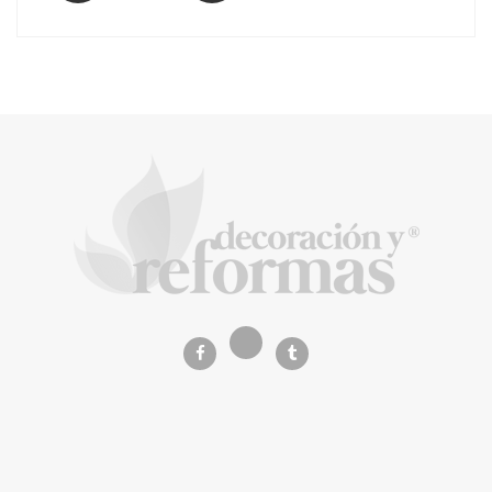
El Grupo FCC mejora más de un 13% su cifra
de negocio en el primer semestre de 2026
COPISA construirá junto a Visoren 875
viviendas protegidas en Cataluña tras
adjudicarse dos lotes del plan de alquiler
asequible
La Revista de referencia en