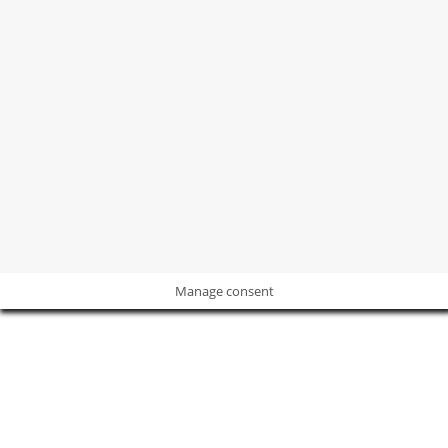
©2004 -
2026
Revista
Revista Decoración y Reformas
Todos los
derechos sobre las marcas, imágenes y contenidos están
protegidos.
POLÍTICA DE PRIVACIDAD
I
POLÍTICA DE COOKIES
I
AVISO
LEGAL
Manage consent