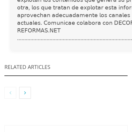
𝗈𝗍𝗋𝖺, 𝗅𝗈𝗌 𝗊𝗎𝖾 𝗍𝗋𝖺𝗍𝖺𝗇 𝖽𝖾 𝖾𝗑𝗉𝗅𝗈𝗍𝖺𝗋 𝖾𝗌𝗍𝖺 𝗂𝗇𝖿𝗈
𝖺𝗉𝗋𝗈𝗏𝖾𝖼𝗁𝖺𝗇 𝖺𝖽𝖾𝖼𝗎𝖺𝖽𝖺𝗆𝖾𝗇𝗍𝖾 𝗅𝗈𝗌 𝖼𝖺𝗇𝖺𝗅𝖾𝗌 
𝖺𝖼𝗍𝗎𝖺𝗅𝖾𝗌. 𝖢𝗈𝗆𝗎𝗇𝗂𝖼𝖺𝖾 𝖼𝗈𝗅𝖺𝖻𝗈𝗋𝖺 𝖼𝗈𝗇 𝖣𝖤𝖢𝖮
𝖱𝖤𝖥𝖮𝖱𝖬𝖠𝖲.𝖭𝖤𝖳
..............................................................................
RELATED ARTICLES
NOVA: innovación y diseño que transforman
espacios de la mano de Tormo Franquicias