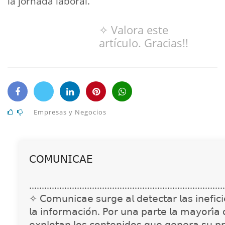
la jornada laboral.
✧ Valora este
artículo. Gracias!!
Empresas y Negocios
𝖢𝖮𝖬𝖴𝖭𝖨𝖢𝖠𝖤
..............................................................................
✧ 𝖢𝗈𝗆𝗎𝗇𝗂𝖼𝖺𝖾 𝗌𝗎𝗋𝗀𝖾 𝖺𝗅 𝖽𝖾𝗍𝖾𝖼𝗍𝖺𝗋 𝗅𝖺𝗌 𝗂𝗇𝖾𝖿𝗂𝖼𝗂𝖾
𝗅𝖺 𝗂𝗇𝖿𝗈𝗋𝗆𝖺𝖼𝗂𝗈́𝗇. 𝖯𝗈𝗋 𝗎𝗇𝖺 𝗉𝖺𝗋𝗍𝖾 𝗅𝖺 𝗆𝖺𝗒𝗈𝗋𝗂́𝖺
𝖾𝗑𝗉𝗅𝗈𝗍𝖺𝗇 𝗅𝗈𝗌 𝖼𝗈𝗇𝗍𝖾𝗇𝗂𝖽𝗈𝗌 𝗊𝗎𝖾 𝗀𝖾𝗇𝖾𝗋𝖺 𝗌𝗎 𝗉𝗋