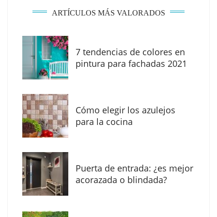
ARTÍCULOS MÁS VALORADOS
7 tendencias de colores en
pintura para fachadas 2021
Eagle Waterproofing recomienda revisar la
impermeabilización de las viviendas antes
Cómo elegir los azulejos
de las vacaciones
para la cocina
Puerta de entrada: ¿es mejor
acorazada o blindada?