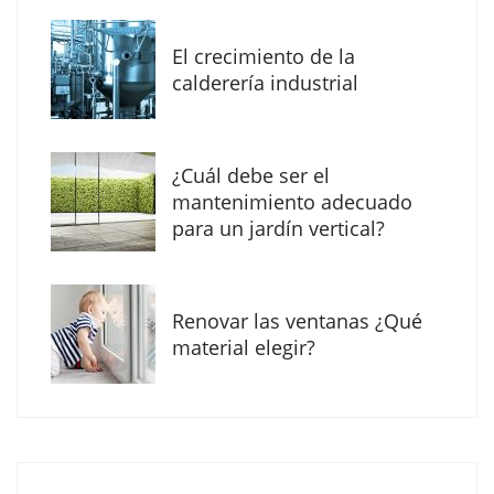
MBF Construcciones refuerza su presencia
digital con una nueva web de reformas en
El crecimiento de la
Madrid
calderería industrial
¿Cuál debe ser el
mantenimiento adecuado
para un jardín vertical?
Renovar las ventanas ¿Qué
material elegir?
Solda Electric destaca el auge de la
soldadura con electrodo en los trabajos
donde otras tecnologías no llegan