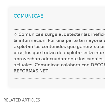
𝖢𝖮𝖬𝖴𝖭𝖨𝖢𝖠𝖤
..............................................................................
✧ 𝖢𝗈𝗆𝗎𝗇𝗂𝖼𝖺𝖾 𝗌𝗎𝗋𝗀𝖾 𝖺𝗅 𝖽𝖾𝗍𝖾𝖼𝗍𝖺𝗋 𝗅𝖺𝗌 𝗂𝗇𝖾𝖿𝗂𝖼𝗂𝖾
𝗅𝖺 𝗂𝗇𝖿𝗈𝗋𝗆𝖺𝖼𝗂𝗈́𝗇. 𝖯𝗈𝗋 𝗎𝗇𝖺 𝗉𝖺𝗋𝗍𝖾 𝗅𝖺 𝗆𝖺𝗒𝗈𝗋𝗂́𝖺
𝖾𝗑𝗉𝗅𝗈𝗍𝖺𝗇 𝗅𝗈𝗌 𝖼𝗈𝗇𝗍𝖾𝗇𝗂𝖽𝗈𝗌 𝗊𝗎𝖾 𝗀𝖾𝗇𝖾𝗋𝖺 𝗌𝗎 𝗉𝗋
𝗈𝗍𝗋𝖺, 𝗅𝗈𝗌 𝗊𝗎𝖾 𝗍𝗋𝖺𝗍𝖺𝗇 𝖽𝖾 𝖾𝗑𝗉𝗅𝗈𝗍𝖺𝗋 𝖾𝗌𝗍𝖺 𝗂𝗇𝖿𝗈
𝖺𝗉𝗋𝗈𝗏𝖾𝖼𝗁𝖺𝗇 𝖺𝖽𝖾𝖼𝗎𝖺𝖽𝖺𝗆𝖾𝗇𝗍𝖾 𝗅𝗈𝗌 𝖼𝖺𝗇𝖺𝗅𝖾𝗌 
𝖺𝖼𝗍𝗎𝖺𝗅𝖾𝗌. 𝖢𝗈𝗆𝗎𝗇𝗂𝖼𝖺𝖾 𝖼𝗈𝗅𝖺𝖻𝗈𝗋𝖺 𝖼𝗈𝗇 𝖣𝖤𝖢𝖮
𝖱𝖤𝖥𝖮𝖱𝖬𝖠𝖲.𝖭𝖤𝖳
..............................................................................
RELATED ARTICLES