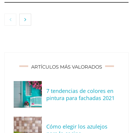
NOVA: innovación y diseño que transforman
espacios de la mano de Tormo Franquicias
ARTÍCULOS MÁS VALORADOS
7 tendencias de colores en
pintura para fachadas 2021
Eagle Waterproofing recomienda revisar la
impermeabilización de las viviendas antes
Cómo elegir los azulejos
de las vacaciones