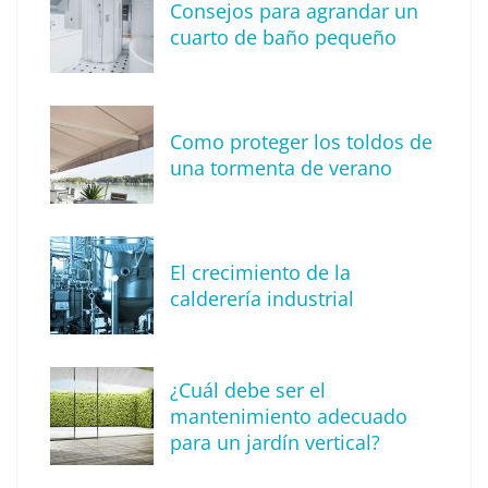
Consejos para agrandar un
cuarto de baño pequeño
Como proteger los toldos de
una tormenta de verano
MBF Construcciones refuerza su presencia
digital con una nueva web de reformas en
El crecimiento de la
Madrid
calderería industrial
¿Cuál debe ser el
mantenimiento adecuado
para un jardín vertical?