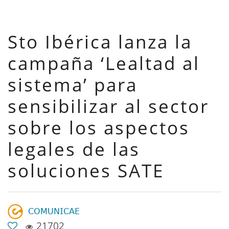
Sto Ibérica lanza la
campaña ‘Lealtad al
sistema’ para
sensibilizar al sector
sobre los aspectos
legales de las
soluciones SATE
𝖢𝖮𝖬𝖴𝖭𝖨𝖢𝖠𝖤
21702