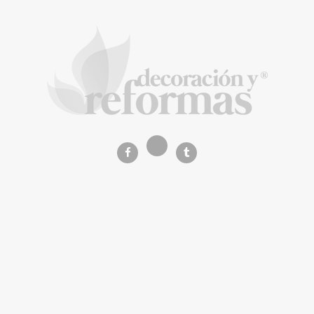
COPISA construirá junto a Visoren 875
viviendas protegidas en Cataluña tras
adjudicarse dos lotes del plan de alquiler
asequible
La Revista de referencia en
decoración y reformas
inteligentes
En
Decoración y Reformas
documentamos la