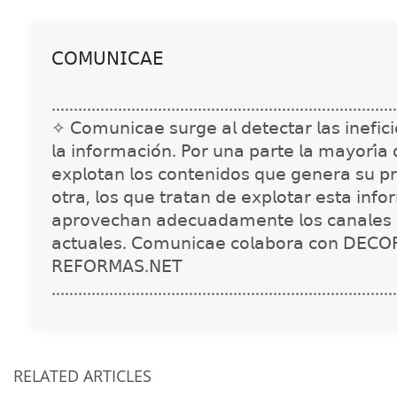
𝖢𝖮𝖬𝖴𝖭𝖨𝖢𝖠𝖤
..............................................................................
✧ 𝖢𝗈𝗆𝗎𝗇𝗂𝖼𝖺𝖾 𝗌𝗎𝗋𝗀𝖾 𝖺𝗅 𝖽𝖾𝗍𝖾𝖼𝗍𝖺𝗋 𝗅𝖺𝗌 𝗂𝗇𝖾𝖿𝗂𝖼𝗂𝖾
𝗅𝖺 𝗂𝗇𝖿𝗈𝗋𝗆𝖺𝖼𝗂𝗈́𝗇. 𝖯𝗈𝗋 𝗎𝗇𝖺 𝗉𝖺𝗋𝗍𝖾 𝗅𝖺 𝗆𝖺𝗒𝗈𝗋𝗂́𝖺
𝖾𝗑𝗉𝗅𝗈𝗍𝖺𝗇 𝗅𝗈𝗌 𝖼𝗈𝗇𝗍𝖾𝗇𝗂𝖽𝗈𝗌 𝗊𝗎𝖾 𝗀𝖾𝗇𝖾𝗋𝖺 𝗌𝗎 𝗉𝗋
𝗈𝗍𝗋𝖺, 𝗅𝗈𝗌 𝗊𝗎𝖾 𝗍𝗋𝖺𝗍𝖺𝗇 𝖽𝖾 𝖾𝗑𝗉𝗅𝗈𝗍𝖺𝗋 𝖾𝗌𝗍𝖺 𝗂𝗇𝖿𝗈
𝖺𝗉𝗋𝗈𝗏𝖾𝖼𝗁𝖺𝗇 𝖺𝖽𝖾𝖼𝗎𝖺𝖽𝖺𝗆𝖾𝗇𝗍𝖾 𝗅𝗈𝗌 𝖼𝖺𝗇𝖺𝗅𝖾𝗌 
𝖺𝖼𝗍𝗎𝖺𝗅𝖾𝗌. 𝖢𝗈𝗆𝗎𝗇𝗂𝖼𝖺𝖾 𝖼𝗈𝗅𝖺𝖻𝗈𝗋𝖺 𝖼𝗈𝗇 𝖣𝖤𝖢𝖮
𝖱𝖤𝖥𝖮𝖱𝖬𝖠𝖲.𝖭𝖤𝖳
..............................................................................
RELATED ARTICLES