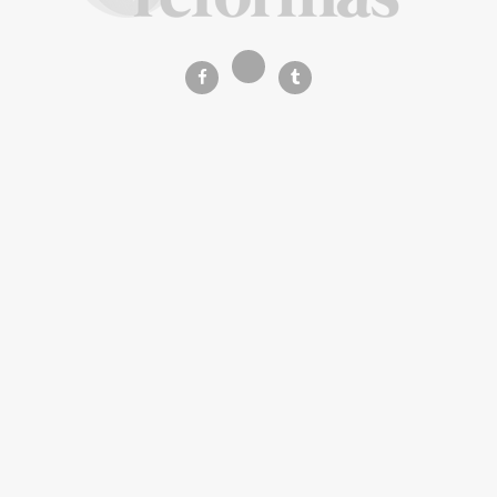
La Revista de referencia en
decoración y reformas
inteligentes
En
Decoración y Reformas
documentamos la
transformación integral de la vivienda desde un
rigor
técnico y arquitectónico
. Nuestro equipo analiza
materiales, normativas y soluciones de vanguardia para
que tu proyecto sea impecable.
Creemos en proyectos
seguros, sostenibles y