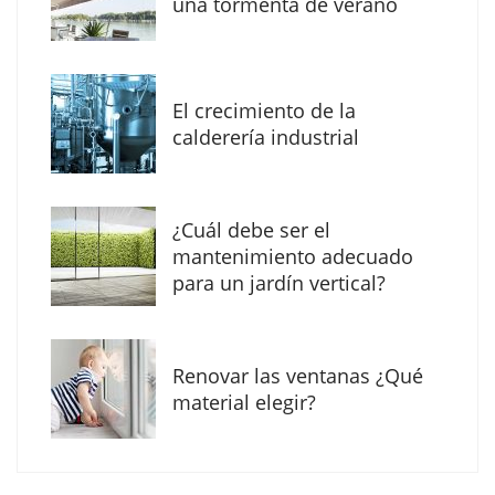
una tormenta de verano
soldadura con electrodo en los trabajos
donde otras tecnologías no llegan
El crecimiento de la
calderería industrial
¿Cuál debe ser el
mantenimiento adecuado
para un jardín vertical?
Renovar las ventanas ¿Qué
La arquitectura de la calma para descubrir el
material elegir?
mundo en la Escuela Infantil de Corral de
Calatrava