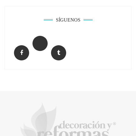
SÍGUENOS
El Grupo FCC mejora más de un 13% su cifra
de negocio en el primer semestre de 2026
COPISA construirá junto a Visoren 875
viviendas protegidas en Cataluña tras
adjudicarse dos lotes del plan de alquiler
asequible