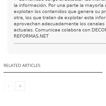
𝗅𝖺 𝗂𝗇𝖿𝗈𝗋𝗆𝖺𝖼𝗂𝗈́𝗇. 𝖯𝗈𝗋 𝗎𝗇𝖺 𝗉𝖺𝗋𝗍𝖾 𝗅𝖺 𝗆𝖺𝗒𝗈𝗋𝗂́𝖺
𝖾𝗑𝗉𝗅𝗈𝗍𝖺𝗇 𝗅𝗈𝗌 𝖼𝗈𝗇𝗍𝖾𝗇𝗂𝖽𝗈𝗌 𝗊𝗎𝖾 𝗀𝖾𝗇𝖾𝗋𝖺 𝗌𝗎 𝗉𝗋
𝗈𝗍𝗋𝖺, 𝗅𝗈𝗌 𝗊𝗎𝖾 𝗍𝗋𝖺𝗍𝖺𝗇 𝖽𝖾 𝖾𝗑𝗉𝗅𝗈𝗍𝖺𝗋 𝖾𝗌𝗍𝖺 𝗂𝗇𝖿𝗈
𝖺𝗉𝗋𝗈𝗏𝖾𝖼𝗁𝖺𝗇 𝖺𝖽𝖾𝖼𝗎𝖺𝖽𝖺𝗆𝖾𝗇𝗍𝖾 𝗅𝗈𝗌 𝖼𝖺𝗇𝖺𝗅𝖾𝗌 
𝖺𝖼𝗍𝗎𝖺𝗅𝖾𝗌. 𝖢𝗈𝗆𝗎𝗇𝗂𝖼𝖺𝖾 𝖼𝗈𝗅𝖺𝖻𝗈𝗋𝖺 𝖼𝗈𝗇 𝖣𝖤𝖢𝖮
𝖱𝖤𝖥𝖮𝖱𝖬𝖠𝖲.𝖭𝖤𝖳
..............................................................................
RELATED ARTICLES