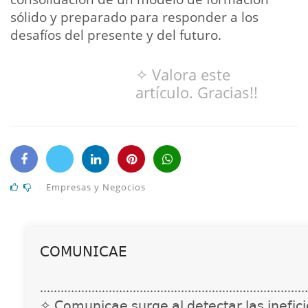
sólido y preparado para responder a los
desafíos del presente y del futuro.
✧ Valora este
artículo. Gracias!!
Empresas y Negocios
𝖢𝖮𝖬𝖴𝖭𝖨𝖢𝖠𝖤
..............................................................................
✧ 𝖢𝗈𝗆𝗎𝗇𝗂𝖼𝖺𝖾 𝗌𝗎𝗋𝗀𝖾 𝖺𝗅 𝖽𝖾𝗍𝖾𝖼𝗍𝖺𝗋 𝗅𝖺𝗌 𝗂𝗇𝖾𝖿𝗂𝖼𝗂𝖾