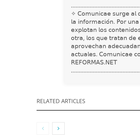
............................................
✧ 𝖢𝗈𝗆𝗎𝗇𝗂𝖼𝖺𝖾 𝗌𝗎𝗋𝗀𝖾 𝖺𝗅 𝖽𝖾𝗍
𝗅𝖺 𝗂𝗇𝖿𝗈𝗋𝗆𝖺𝖼𝗂𝗈́𝗇. 𝖯𝗈𝗋 𝗎𝗇
𝖾𝗑𝗉𝗅𝗈𝗍𝖺𝗇 𝗅𝗈𝗌 𝖼𝗈𝗇𝗍𝖾𝗇𝗂𝖽𝗈
𝗈𝗍𝗋𝖺, 𝗅𝗈𝗌 𝗊𝗎𝖾 𝗍𝗋𝖺𝗍𝖺𝗇 𝖽𝖾 
𝖺𝗉𝗋𝗈𝗏𝖾𝖼𝗁𝖺𝗇 𝖺𝖽𝖾𝖼𝗎𝖺𝖽𝖺𝗆
𝖺𝖼𝗍𝗎𝖺𝗅𝖾𝗌. 𝖢𝗈𝗆𝗎𝗇𝗂𝖼𝖺𝖾 𝖼
𝖱𝖤𝖥𝖮𝖱𝖬𝖠𝖲.𝖭𝖤𝖳
............................................
RELATED ARTICLES
NOVA: innovación y
diseño que