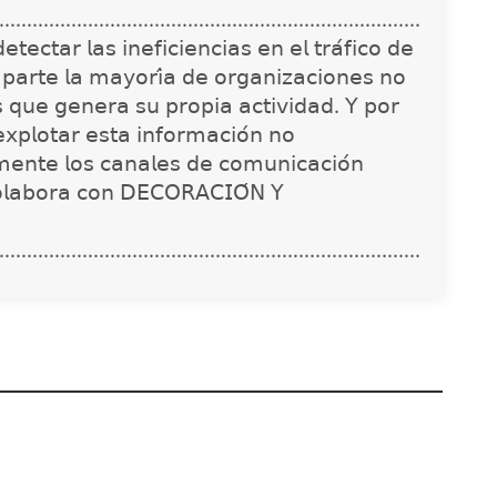
............................................................................
𝖾𝖼𝗍𝖺𝗋 𝗅𝖺𝗌 𝗂𝗇𝖾𝖿𝗂𝖼𝗂𝖾𝗇𝖼𝗂𝖺𝗌 𝖾𝗇 𝖾𝗅 𝗍𝗋𝖺́𝖿𝗂𝖼𝗈 𝖽𝖾
 𝗉𝖺𝗋𝗍𝖾 𝗅𝖺 𝗆𝖺𝗒𝗈𝗋𝗂́𝖺 𝖽𝖾 𝗈𝗋𝗀𝖺𝗇𝗂𝗓𝖺𝖼𝗂𝗈𝗇𝖾𝗌 𝗇𝗈
𝗌 𝗊𝗎𝖾 𝗀𝖾𝗇𝖾𝗋𝖺 𝗌𝗎 𝗉𝗋𝗈𝗉𝗂𝖺 𝖺𝖼𝗍𝗂𝗏𝗂𝖽𝖺𝖽. 𝖸 𝗉𝗈𝗋
𝗑𝗉𝗅𝗈𝗍𝖺𝗋 𝖾𝗌𝗍𝖺 𝗂𝗇𝖿𝗈𝗋𝗆𝖺𝖼𝗂𝗈́𝗇 𝗇𝗈
𝗇𝗍𝖾 𝗅𝗈𝗌 𝖼𝖺𝗇𝖺𝗅𝖾𝗌 𝖽𝖾 𝖼𝗈𝗆𝗎𝗇𝗂𝖼𝖺𝖼𝗂𝗈́𝗇
𝗈𝗅𝖺𝖻𝗈𝗋𝖺 𝖼𝗈𝗇 𝖣𝖤𝖢𝖮𝖱𝖠𝖢𝖨𝖮́𝖭 𝖸
............................................................................