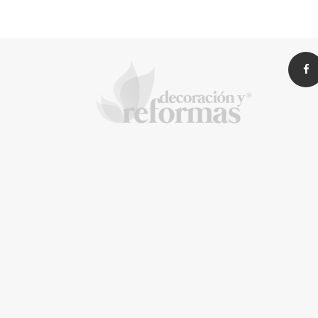
transforman
espacios de la mano
de Tormo
Franquicias
Eagle 
recomi
imperm
de las
antes 
vacaci
La Revista de referencia 
inteligentes
En
Decoración y Reformas
documentamos la tr
y arquitectónico
. Nuestro equipo analiza mate
proyecto sea impecable.