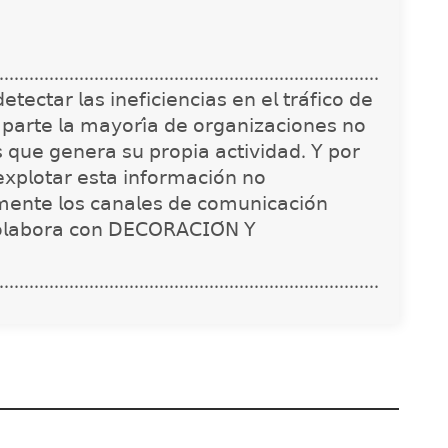
............................................................................
𝖾𝖼𝗍𝖺𝗋 𝗅𝖺𝗌 𝗂𝗇𝖾𝖿𝗂𝖼𝗂𝖾𝗇𝖼𝗂𝖺𝗌 𝖾𝗇 𝖾𝗅 𝗍𝗋𝖺́𝖿𝗂𝖼𝗈 𝖽𝖾
 𝗉𝖺𝗋𝗍𝖾 𝗅𝖺 𝗆𝖺𝗒𝗈𝗋𝗂́𝖺 𝖽𝖾 𝗈𝗋𝗀𝖺𝗇𝗂𝗓𝖺𝖼𝗂𝗈𝗇𝖾𝗌 𝗇𝗈
𝗌 𝗊𝗎𝖾 𝗀𝖾𝗇𝖾𝗋𝖺 𝗌𝗎 𝗉𝗋𝗈𝗉𝗂𝖺 𝖺𝖼𝗍𝗂𝗏𝗂𝖽𝖺𝖽. 𝖸 𝗉𝗈𝗋
𝗑𝗉𝗅𝗈𝗍𝖺𝗋 𝖾𝗌𝗍𝖺 𝗂𝗇𝖿𝗈𝗋𝗆𝖺𝖼𝗂𝗈́𝗇 𝗇𝗈
𝗇𝗍𝖾 𝗅𝗈𝗌 𝖼𝖺𝗇𝖺𝗅𝖾𝗌 𝖽𝖾 𝖼𝗈𝗆𝗎𝗇𝗂𝖼𝖺𝖼𝗂𝗈́𝗇
𝗈𝗅𝖺𝖻𝗈𝗋𝖺 𝖼𝗈𝗇 𝖣𝖤𝖢𝖮𝖱𝖠𝖢𝖨𝖮́𝖭 𝖸
............................................................................