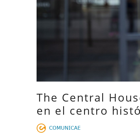
The Central Hous
en el centro his
𝖢𝖮𝖬𝖴𝖭𝖨𝖢𝖠𝖤