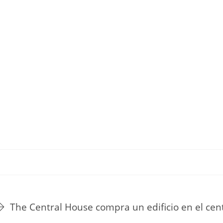
TU ESTILO DE VIDA
HOGAR
NOVEDADES Y TE
The Central House compra un edificio en el cen