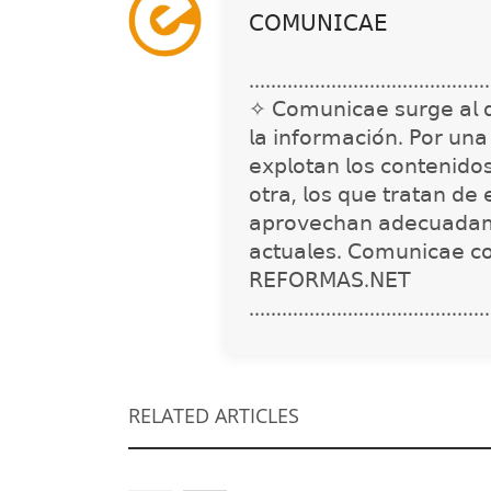
𝖢𝖮𝖬𝖴𝖭𝖨𝖢𝖠𝖤
............................................
✧ 𝖢𝗈𝗆𝗎𝗇𝗂𝖼𝖺𝖾 𝗌𝗎𝗋𝗀𝖾 𝖺𝗅 𝖽𝖾𝗍
𝗅𝖺 𝗂𝗇𝖿𝗈𝗋𝗆𝖺𝖼𝗂𝗈́𝗇. 𝖯𝗈𝗋 𝗎𝗇
𝖾𝗑𝗉𝗅𝗈𝗍𝖺𝗇 𝗅𝗈𝗌 𝖼𝗈𝗇𝗍𝖾𝗇𝗂𝖽𝗈
𝗈𝗍𝗋𝖺, 𝗅𝗈𝗌 𝗊𝗎𝖾 𝗍𝗋𝖺𝗍𝖺𝗇 𝖽𝖾 
𝖺𝗉𝗋𝗈𝗏𝖾𝖼𝗁𝖺𝗇 𝖺𝖽𝖾𝖼𝗎𝖺𝖽𝖺𝗆
𝖺𝖼𝗍𝗎𝖺𝗅𝖾𝗌. 𝖢𝗈𝗆𝗎𝗇𝗂𝖼𝖺𝖾 𝖼
𝖱𝖤𝖥𝖮𝖱𝖬𝖠𝖲.𝖭𝖤𝖳
............................................
RELATED ARTICLES