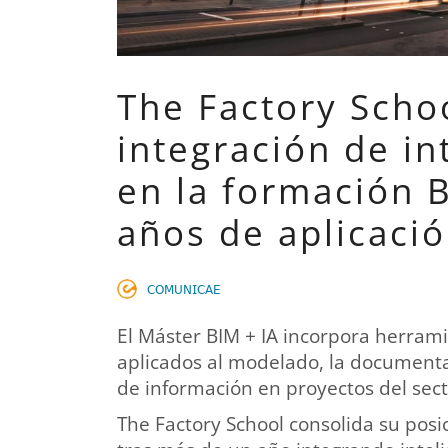
The Factory Schoo
integración de int
en la formación B
años de aplicaci
𝖢𝖮𝖬𝖴𝖭𝖨𝖢𝖠𝖤
El Máster BIM + IA incorpora herramie
aplicados al modelado, la documentaci
de información en proyectos del sec
The Factory School consolida su pos