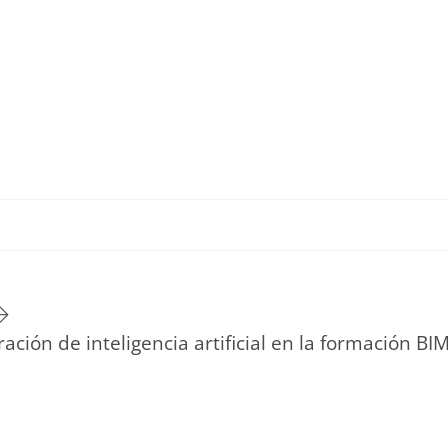
TU ESTILO DE VIDA
HOGAR
NOVEDADES Y T
ación de inteligencia artificial en la formación BI