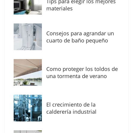
Tips para elegir los mejores
los profesionales de la arquitectura
materiales
Consejos para agrandar un
cuarto de baño pequeño
Como proteger los toldos de
una tormenta de verano
MBF Construcciones refuerza su presencia
digital con una nueva web de reformas en
El crecimiento de la
Madrid
calderería industrial