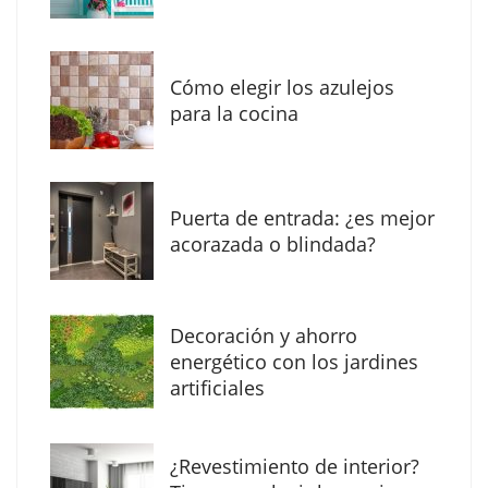
Eagle Waterproofing recomienda revisar la
impermeabilización de las viviendas antes
Cómo elegir los azulejos
de las vacaciones
para la cocina
Puerta de entrada: ¿es mejor
acorazada o blindada?
Decoración y ahorro
energético con los jardines
artificiales
The Factory School explica por qué aprender
¿Revestimiento de interior?
herramientas de IA ya no es suficiente para