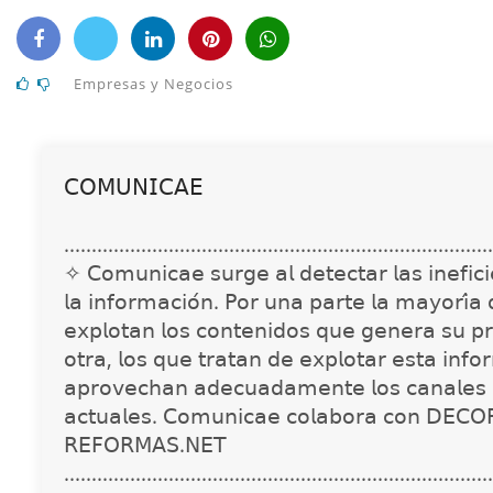
Empresas y Negocios
𝖢𝖮𝖬𝖴𝖭𝖨𝖢𝖠𝖤
..............................................................................
✧ 𝖢𝗈𝗆𝗎𝗇𝗂𝖼𝖺𝖾 𝗌𝗎𝗋𝗀𝖾 𝖺𝗅 𝖽𝖾𝗍𝖾𝖼𝗍𝖺𝗋 𝗅𝖺𝗌 𝗂𝗇𝖾𝖿𝗂𝖼𝗂𝖾
𝗅𝖺 𝗂𝗇𝖿𝗈𝗋𝗆𝖺𝖼𝗂𝗈́𝗇. 𝖯𝗈𝗋 𝗎𝗇𝖺 𝗉𝖺𝗋𝗍𝖾 𝗅𝖺 𝗆𝖺𝗒𝗈𝗋𝗂́𝖺
𝖾𝗑𝗉𝗅𝗈𝗍𝖺𝗇 𝗅𝗈𝗌 𝖼𝗈𝗇𝗍𝖾𝗇𝗂𝖽𝗈𝗌 𝗊𝗎𝖾 𝗀𝖾𝗇𝖾𝗋𝖺 𝗌𝗎 𝗉𝗋
𝗈𝗍𝗋𝖺, 𝗅𝗈𝗌 𝗊𝗎𝖾 𝗍𝗋𝖺𝗍𝖺𝗇 𝖽𝖾 𝖾𝗑𝗉𝗅𝗈𝗍𝖺𝗋 𝖾𝗌𝗍𝖺 𝗂𝗇𝖿𝗈
𝖺𝗉𝗋𝗈𝗏𝖾𝖼𝗁𝖺𝗇 𝖺𝖽𝖾𝖼𝗎𝖺𝖽𝖺𝗆𝖾𝗇𝗍𝖾 𝗅𝗈𝗌 𝖼𝖺𝗇𝖺𝗅𝖾𝗌 
𝖺𝖼𝗍𝗎𝖺𝗅𝖾𝗌. 𝖢𝗈𝗆𝗎𝗇𝗂𝖼𝖺𝖾 𝖼𝗈𝗅𝖺𝖻𝗈𝗋𝖺 𝖼𝗈𝗇 𝖣𝖤𝖢𝖮
𝖱𝖤𝖥𝖮𝖱𝖬𝖠𝖲.𝖭𝖤𝖳
..............................................................................