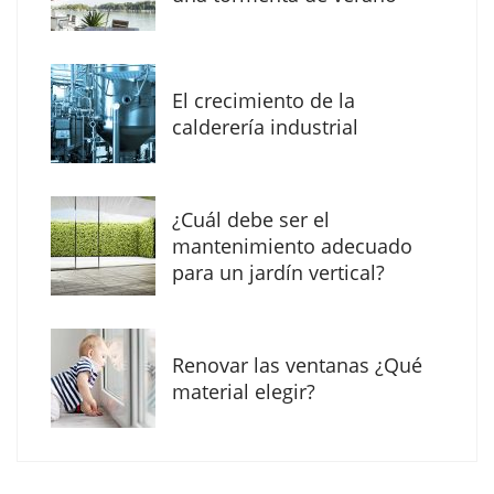
mundo en la Escuela Infantil de Corral de
Calatrava
El crecimiento de la
calderería industrial
¿Cuál debe ser el
mantenimiento adecuado
para un jardín vertical?
Renovar las ventanas ¿Qué
El Grupo FCC mejora más de un 13% su cifra
material elegir?
de negocio en el primer semestre de 2026
COPISA construirá junto a Visoren 875
viviendas protegidas en Cataluña tras