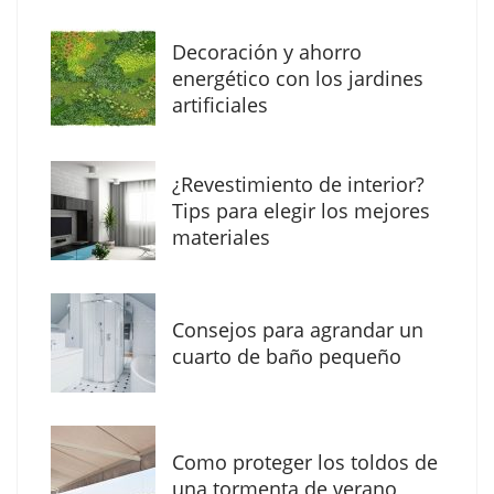
Decoración y ahorro
Solda Electric destaca el auge de la
energético con los jardines
soldadura con electrodo en los trabajos
artificiales
donde otras tecnologías no llegan
¿Revestimiento de interior?
Tips para elegir los mejores
materiales
Consejos para agrandar un
cuarto de baño pequeño
Como proteger los toldos de
La arquitectura de la calma para descubrir el
una tormenta de verano