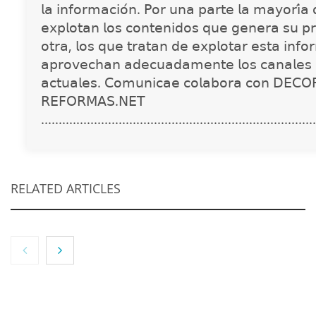
𝗅𝖺 𝗂𝗇𝖿𝗈𝗋𝗆𝖺𝖼𝗂𝗈́𝗇. 𝖯𝗈𝗋 𝗎𝗇𝖺 𝗉𝖺𝗋𝗍𝖾 𝗅𝖺 𝗆𝖺𝗒𝗈𝗋𝗂́𝖺
𝖾𝗑𝗉𝗅𝗈𝗍𝖺𝗇 𝗅𝗈𝗌 𝖼𝗈𝗇𝗍𝖾𝗇𝗂𝖽𝗈𝗌 𝗊𝗎𝖾 𝗀𝖾𝗇𝖾𝗋𝖺 𝗌𝗎 𝗉𝗋
𝗈𝗍𝗋𝖺, 𝗅𝗈𝗌 𝗊𝗎𝖾 𝗍𝗋𝖺𝗍𝖺𝗇 𝖽𝖾 𝖾𝗑𝗉𝗅𝗈𝗍𝖺𝗋 𝖾𝗌𝗍𝖺 𝗂𝗇𝖿𝗈
𝖺𝗉𝗋𝗈𝗏𝖾𝖼𝗁𝖺𝗇 𝖺𝖽𝖾𝖼𝗎𝖺𝖽𝖺𝗆𝖾𝗇𝗍𝖾 𝗅𝗈𝗌 𝖼𝖺𝗇𝖺𝗅𝖾𝗌 
𝖺𝖼𝗍𝗎𝖺𝗅𝖾𝗌. 𝖢𝗈𝗆𝗎𝗇𝗂𝖼𝖺𝖾 𝖼𝗈𝗅𝖺𝖻𝗈𝗋𝖺 𝖼𝗈𝗇 𝖣𝖤𝖢𝖮
𝖱𝖤𝖥𝖮𝖱𝖬𝖠𝖲.𝖭𝖤𝖳
..............................................................................
RELATED ARTICLES