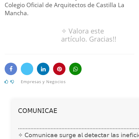
Colegio Oficial de Arquitectos de Castilla La
Mancha.
✧ Valora este
artículo. Gracias!!
Empresas y Negocios
𝖢𝖮𝖬𝖴𝖭𝖨𝖢𝖠𝖤
..............................................................................
✧ 𝖢𝗈𝗆𝗎𝗇𝗂𝖼𝖺𝖾 𝗌𝗎𝗋𝗀𝖾 𝖺𝗅 𝖽𝖾𝗍𝖾𝖼𝗍𝖺𝗋 𝗅𝖺𝗌 𝗂𝗇𝖾𝖿𝗂𝖼𝗂𝖾