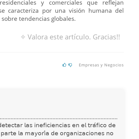
residenciales y comerciales que reflejan
 se caracteriza por una visión humana del
 sobre tendencias globales.
✧ Valora este artículo. Gracias!!
Empresas y Negocios
............................................................................
𝖾𝖼𝗍𝖺𝗋 𝗅𝖺𝗌 𝗂𝗇𝖾𝖿𝗂𝖼𝗂𝖾𝗇𝖼𝗂𝖺𝗌 𝖾𝗇 𝖾𝗅 𝗍𝗋𝖺́𝖿𝗂𝖼𝗈 𝖽𝖾
 𝗉𝖺𝗋𝗍𝖾 𝗅𝖺 𝗆𝖺𝗒𝗈𝗋𝗂́𝖺 𝖽𝖾 𝗈𝗋𝗀𝖺𝗇𝗂𝗓𝖺𝖼𝗂𝗈𝗇𝖾𝗌 𝗇𝗈