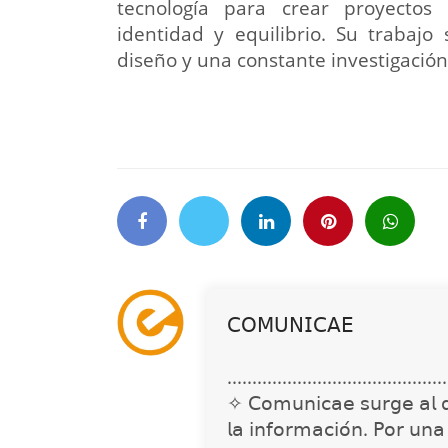
tecnología para crear proyectos 
identidad y equilibrio. Su trabajo
diseño y una constante investigación
𝖢𝖮𝖬𝖴𝖭𝖨𝖢𝖠𝖤
............................................
✧ 𝖢𝗈𝗆𝗎𝗇𝗂𝖼𝖺𝖾 𝗌𝗎𝗋𝗀𝖾 𝖺𝗅 𝖽𝖾𝗍
𝗅𝖺 𝗂𝗇𝖿𝗈𝗋𝗆𝖺𝖼𝗂𝗈́𝗇. 𝖯𝗈𝗋 𝗎𝗇