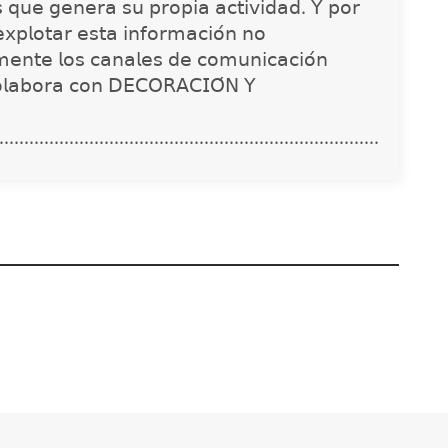
𝗌 𝗊𝗎𝖾 𝗀𝖾𝗇𝖾𝗋𝖺 𝗌𝗎 𝗉𝗋𝗈𝗉𝗂𝖺 𝖺𝖼𝗍𝗂𝗏𝗂𝖽𝖺𝖽. 𝖸 𝗉𝗈𝗋
𝗑𝗉𝗅𝗈𝗍𝖺𝗋 𝖾𝗌𝗍𝖺 𝗂𝗇𝖿𝗈𝗋𝗆𝖺𝖼𝗂𝗈́𝗇 𝗇𝗈
𝗇𝗍𝖾 𝗅𝗈𝗌 𝖼𝖺𝗇𝖺𝗅𝖾𝗌 𝖽𝖾 𝖼𝗈𝗆𝗎𝗇𝗂𝖼𝖺𝖼𝗂𝗈́𝗇
𝗈𝗅𝖺𝖻𝗈𝗋𝖺 𝖼𝗈𝗇 𝖣𝖤𝖢𝖮𝖱𝖠𝖢𝖨𝖮́𝖭 𝖸
............................................................................