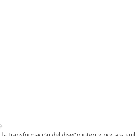
TU ESTILO DE VIDA
HOGAR
NOVEDADES Y TE
la transformación del diseño interior por sostenib