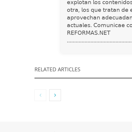
𝖾𝗑𝗉𝗅𝗈𝗍𝖺𝗇 𝗅𝗈𝗌 𝖼𝗈𝗇𝗍𝖾𝗇𝗂𝖽𝗈
𝗈𝗍𝗋𝖺, 𝗅𝗈𝗌 𝗊𝗎𝖾 𝗍𝗋𝖺𝗍𝖺𝗇 𝖽𝖾 
𝖺𝗉𝗋𝗈𝗏𝖾𝖼𝗁𝖺𝗇 𝖺𝖽𝖾𝖼𝗎𝖺𝖽𝖺𝗆
𝖺𝖼𝗍𝗎𝖺𝗅𝖾𝗌. 𝖢𝗈𝗆𝗎𝗇𝗂𝖼𝖺𝖾 𝖼
𝖱𝖤𝖥𝖮𝖱𝖬𝖠𝖲.𝖭𝖤𝖳
............................................
RELATED ARTICLES