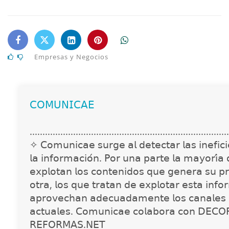
Empresas y Negocios
𝖢𝖮𝖬𝖴𝖭𝖨𝖢𝖠𝖤
..............................................................................
✧ 𝖢𝗈𝗆𝗎𝗇𝗂𝖼𝖺𝖾 𝗌𝗎𝗋𝗀𝖾 𝖺𝗅 𝖽𝖾𝗍𝖾𝖼𝗍𝖺𝗋 𝗅𝖺𝗌 𝗂𝗇𝖾𝖿𝗂𝖼𝗂𝖾
𝗅𝖺 𝗂𝗇𝖿𝗈𝗋𝗆𝖺𝖼𝗂𝗈́𝗇. 𝖯𝗈𝗋 𝗎𝗇𝖺 𝗉𝖺𝗋𝗍𝖾 𝗅𝖺 𝗆𝖺𝗒𝗈𝗋𝗂́𝖺
𝖾𝗑𝗉𝗅𝗈𝗍𝖺𝗇 𝗅𝗈𝗌 𝖼𝗈𝗇𝗍𝖾𝗇𝗂𝖽𝗈𝗌 𝗊𝗎𝖾 𝗀𝖾𝗇𝖾𝗋𝖺 𝗌𝗎 𝗉𝗋
𝗈𝗍𝗋𝖺, 𝗅𝗈𝗌 𝗊𝗎𝖾 𝗍𝗋𝖺𝗍𝖺𝗇 𝖽𝖾 𝖾𝗑𝗉𝗅𝗈𝗍𝖺𝗋 𝖾𝗌𝗍𝖺 𝗂𝗇𝖿𝗈
𝖺𝗉𝗋𝗈𝗏𝖾𝖼𝗁𝖺𝗇 𝖺𝖽𝖾𝖼𝗎𝖺𝖽𝖺𝗆𝖾𝗇𝗍𝖾 𝗅𝗈𝗌 𝖼𝖺𝗇𝖺𝗅𝖾𝗌 
𝖺𝖼𝗍𝗎𝖺𝗅𝖾𝗌. 𝖢𝗈𝗆𝗎𝗇𝗂𝖼𝖺𝖾 𝖼𝗈𝗅𝖺𝖻𝗈𝗋𝖺 𝖼𝗈𝗇 𝖣𝖤𝖢𝖮
𝖱𝖤𝖥𝖮𝖱𝖬𝖠𝖲.𝖭𝖤𝖳