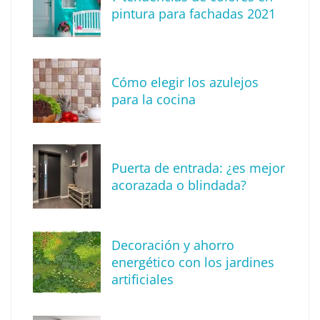
pintura para fachadas 2021
Eagle Waterproofing recomienda revisar la
impermeabilización de las viviendas antes
Cómo elegir los azulejos
de las vacaciones
para la cocina
Puerta de entrada: ¿es mejor
acorazada o blindada?
Decoración y ahorro
energético con los jardines
artificiales
The Factory School explica por qué aprender