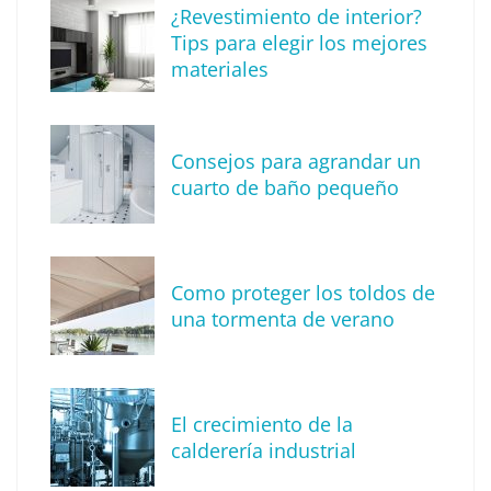
¿Revestimiento de interior?
herramientas de IA ya no es suficiente para
Tips para elegir los mejores
los profesionales de la arquitectura
materiales
Consejos para agrandar un
cuarto de baño pequeño
Como proteger los toldos de
una tormenta de verano
MBF Construcciones refuerza su presencia
digital con una nueva web de reformas en
El crecimiento de la
Madrid
calderería industrial