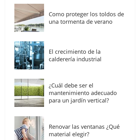
Como proteger los toldos de
Solda Electric destaca el auge de la
una tormenta de verano
soldadura con electrodo en los trabajos
donde otras tecnologías no llegan
El crecimiento de la
calderería industrial
¿Cuál debe ser el
mantenimiento adecuado
para un jardín vertical?
Renovar las ventanas ¿Qué
La arquitectura de la calma para descubrir el
material elegir?
mundo en la Escuela Infantil de Corral de