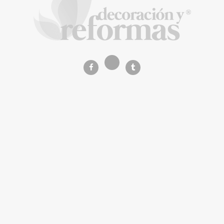
adjudicarse dos lotes del plan de alquiler
asequible
La Revista de referencia en
decoración y reformas
inteligentes
En
Decoración y Reformas
documentamos la
transformación integral de la vivienda desde un
rigor
técnico y arquitectónico
. Nuestro equipo analiza
materiales, normativas y soluciones de vanguardia para