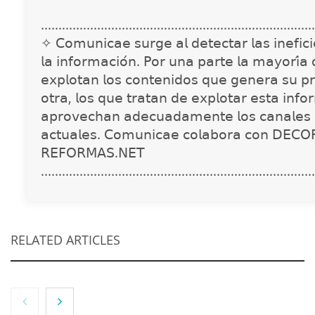
..............................................................................
✧ 𝖢𝗈𝗆𝗎𝗇𝗂𝖼𝖺𝖾 𝗌𝗎𝗋𝗀𝖾 𝖺𝗅 𝖽𝖾𝗍𝖾𝖼𝗍𝖺𝗋 𝗅𝖺𝗌 𝗂𝗇𝖾𝖿𝗂𝖼𝗂𝖾
𝗅𝖺 𝗂𝗇𝖿𝗈𝗋𝗆𝖺𝖼𝗂𝗈́𝗇. 𝖯𝗈𝗋 𝗎𝗇𝖺 𝗉𝖺𝗋𝗍𝖾 𝗅𝖺 𝗆𝖺𝗒𝗈𝗋𝗂́𝖺
𝖾𝗑𝗉𝗅𝗈𝗍𝖺𝗇 𝗅𝗈𝗌 𝖼𝗈𝗇𝗍𝖾𝗇𝗂𝖽𝗈𝗌 𝗊𝗎𝖾 𝗀𝖾𝗇𝖾𝗋𝖺 𝗌𝗎 𝗉𝗋
𝗈𝗍𝗋𝖺, 𝗅𝗈𝗌 𝗊𝗎𝖾 𝗍𝗋𝖺𝗍𝖺𝗇 𝖽𝖾 𝖾𝗑𝗉𝗅𝗈𝗍𝖺𝗋 𝖾𝗌𝗍𝖺 𝗂𝗇𝖿𝗈
𝖺𝗉𝗋𝗈𝗏𝖾𝖼𝗁𝖺𝗇 𝖺𝖽𝖾𝖼𝗎𝖺𝖽𝖺𝗆𝖾𝗇𝗍𝖾 𝗅𝗈𝗌 𝖼𝖺𝗇𝖺𝗅𝖾𝗌 
𝖺𝖼𝗍𝗎𝖺𝗅𝖾𝗌. 𝖢𝗈𝗆𝗎𝗇𝗂𝖼𝖺𝖾 𝖼𝗈𝗅𝖺𝖻𝗈𝗋𝖺 𝖼𝗈𝗇 𝖣𝖤𝖢𝖮
𝖱𝖤𝖥𝖮𝖱𝖬𝖠𝖲.𝖭𝖤𝖳
..............................................................................
RELATED ARTICLES