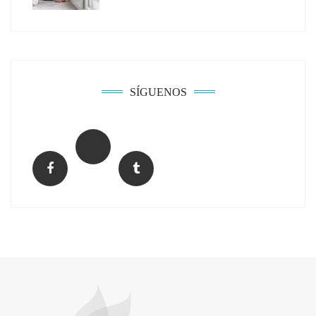
Calatrava
SÍGUENOS
El Grupo FCC mejora más de un 13% su cifra
de negocio en el primer semestre de 2026
COPISA construirá junto a Visoren 875
viviendas protegidas en Cataluña tras