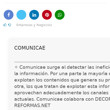
Empresas y Negocios
𝖢𝖮𝖬𝖴𝖭𝖨𝖢𝖠𝖤
..............................................................................
✧ 𝖢𝗈𝗆𝗎𝗇𝗂𝖼𝖺𝖾 𝗌𝗎𝗋𝗀𝖾 𝖺𝗅 𝖽𝖾𝗍𝖾𝖼𝗍𝖺𝗋 𝗅𝖺𝗌 𝗂𝗇𝖾𝖿𝗂𝖼𝗂𝖾
𝗅𝖺 𝗂𝗇𝖿𝗈𝗋𝗆𝖺𝖼𝗂𝗈́𝗇. 𝖯𝗈𝗋 𝗎𝗇𝖺 𝗉𝖺𝗋𝗍𝖾 𝗅𝖺 𝗆𝖺𝗒𝗈𝗋𝗂́𝖺
𝖾𝗑𝗉𝗅𝗈𝗍𝖺𝗇 𝗅𝗈𝗌 𝖼𝗈𝗇𝗍𝖾𝗇𝗂𝖽𝗈𝗌 𝗊𝗎𝖾 𝗀𝖾𝗇𝖾𝗋𝖺 𝗌𝗎 𝗉𝗋
𝗈𝗍𝗋𝖺, 𝗅𝗈𝗌 𝗊𝗎𝖾 𝗍𝗋𝖺𝗍𝖺𝗇 𝖽𝖾 𝖾𝗑𝗉𝗅𝗈𝗍𝖺𝗋 𝖾𝗌𝗍𝖺 𝗂𝗇𝖿𝗈
𝖺𝗉𝗋𝗈𝗏𝖾𝖼𝗁𝖺𝗇 𝖺𝖽𝖾𝖼𝗎𝖺𝖽𝖺𝗆𝖾𝗇𝗍𝖾 𝗅𝗈𝗌 𝖼𝖺𝗇𝖺𝗅𝖾𝗌 
𝖺𝖼𝗍𝗎𝖺𝗅𝖾𝗌. 𝖢𝗈𝗆𝗎𝗇𝗂𝖼𝖺𝖾 𝖼𝗈𝗅𝖺𝖻𝗈𝗋𝖺 𝖼𝗈𝗇 𝖣𝖤𝖢𝖮
𝖱𝖤𝖥𝖮𝖱𝖬𝖠𝖲.𝖭𝖤𝖳