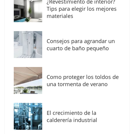
¿Revestimiento de interior?
herramientas de IA ya no es suficiente para
Tips para elegir los mejores
los profesionales de la arquitectura
materiales
Consejos para agrandar un
cuarto de baño pequeño
Como proteger los toldos de
una tormenta de verano
MBF Construcciones refuerza su presencia
digital con una nueva web de reformas en
El crecimiento de la
Madrid
calderería industrial