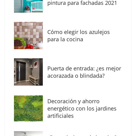
pintura para fachadas 2021
Eagle Waterproofing recomienda revisar la
impermeabilización de las viviendas antes
Cómo elegir los azulejos
de las vacaciones
para la cocina
Puerta de entrada: ¿es mejor
acorazada o blindada?
Decoración y ahorro
energético con los jardines
artificiales
The Factory School explica por qué aprender