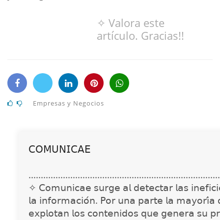
✧ Valora este
artículo. Gracias!!
Empresas y Negocios
𝖢𝖮𝖬𝖴𝖭𝖨𝖢𝖠𝖤
..............................................................................
✧ 𝖢𝗈𝗆𝗎𝗇𝗂𝖼𝖺𝖾 𝗌𝗎𝗋𝗀𝖾 𝖺𝗅 𝖽𝖾𝗍𝖾𝖼𝗍𝖺𝗋 𝗅𝖺𝗌 𝗂𝗇𝖾𝖿𝗂𝖼𝗂𝖾
𝗅𝖺 𝗂𝗇𝖿𝗈𝗋𝗆𝖺𝖼𝗂𝗈́𝗇. 𝖯𝗈𝗋 𝗎𝗇𝖺 𝗉𝖺𝗋𝗍𝖾 𝗅𝖺 𝗆𝖺𝗒𝗈𝗋𝗂́𝖺
𝖾𝗑𝗉𝗅𝗈𝗍𝖺𝗇 𝗅𝗈𝗌 𝖼𝗈𝗇𝗍𝖾𝗇𝗂𝖽𝗈𝗌 𝗊𝗎𝖾 𝗀𝖾𝗇𝖾𝗋𝖺 𝗌𝗎 𝗉𝗋