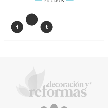
SÍGUENOS
El Grupo FCC mejora más de un 13% su cifra
de negocio en el primer semestre de 2026
COPISA construirá junto a Visoren 875
viviendas protegidas en Cataluña tras
adjudicarse dos lotes del plan de alquiler
asequible