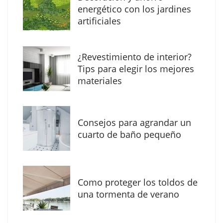
MBF Construcciones refuerza su presencia
energético con los jardines
digital con una nueva web de reformas en
artificiales
Madrid
¿Revestimiento de interior?
Tips para elegir los mejores
materiales
Consejos para agrandar un
cuarto de baño pequeño
Como proteger los toldos de
Solda Electric destaca el auge de la
una tormenta de verano
soldadura con electrodo en los trabajos
donde otras tecnologías no llegan