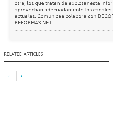
𝗈𝗍𝗋𝖺, 𝗅𝗈𝗌 𝗊𝗎𝖾 𝗍𝗋𝖺𝗍𝖺𝗇 𝖽𝖾 𝖾𝗑𝗉𝗅𝗈𝗍𝖺𝗋 𝖾𝗌𝗍𝖺 𝗂𝗇𝖿𝗈
𝖺𝗉𝗋𝗈𝗏𝖾𝖼𝗁𝖺𝗇 𝖺𝖽𝖾𝖼𝗎𝖺𝖽𝖺𝗆𝖾𝗇𝗍𝖾 𝗅𝗈𝗌 𝖼𝖺𝗇𝖺𝗅𝖾𝗌 
𝖺𝖼𝗍𝗎𝖺𝗅𝖾𝗌. 𝖢𝗈𝗆𝗎𝗇𝗂𝖼𝖺𝖾 𝖼𝗈𝗅𝖺𝖻𝗈𝗋𝖺 𝖼𝗈𝗇 𝖣𝖤𝖢𝖮
𝖱𝖤𝖥𝖮𝖱𝖬𝖠𝖲.𝖭𝖤𝖳
..............................................................................
RELATED ARTICLES