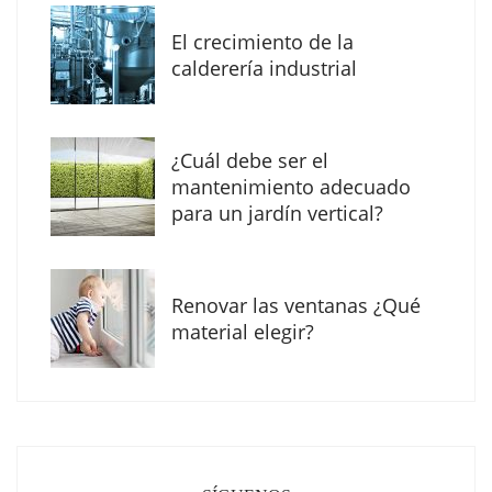
El crecimiento de la
calderería industrial
¿Cuál debe ser el
mantenimiento adecuado
para un jardín vertical?
Renovar las ventanas ¿Qué
La arquitectura de la calma para descubrir el
material elegir?
mundo en la Escuela Infantil de Corral de
Calatrava