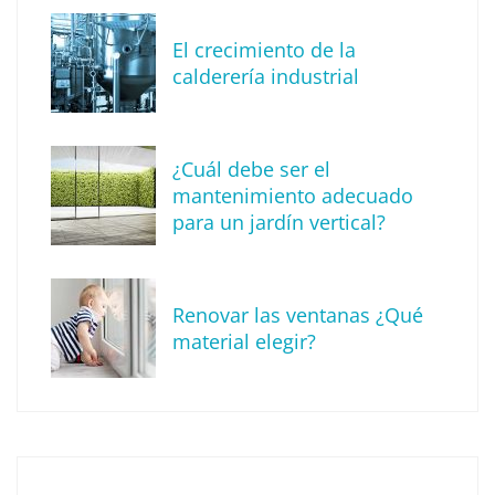
MBF Construcciones refuerza su presencia
digital con una nueva web de reformas en
El crecimiento de la
Madrid
calderería industrial
¿Cuál debe ser el
mantenimiento adecuado
para un jardín vertical?
Renovar las ventanas ¿Qué
material elegir?
Solda Electric destaca el auge de la
soldadura con electrodo en los trabajos
donde otras tecnologías no llegan