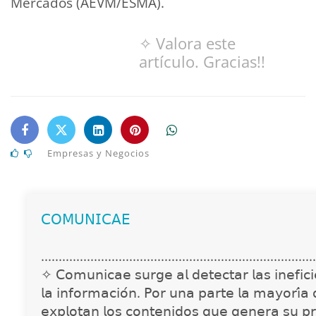
Mercados (AEVM/ESMA).
✧ Valora este
artículo. Gracias!!
Empresas y Negocios
𝖢𝖮𝖬𝖴𝖭𝖨𝖢𝖠𝖤
..............................................................................
✧ 𝖢𝗈𝗆𝗎𝗇𝗂𝖼𝖺𝖾 𝗌𝗎𝗋𝗀𝖾 𝖺𝗅 𝖽𝖾𝗍𝖾𝖼𝗍𝖺𝗋 𝗅𝖺𝗌 𝗂𝗇𝖾𝖿𝗂𝖼𝗂𝖾
𝗅𝖺 𝗂𝗇𝖿𝗈𝗋𝗆𝖺𝖼𝗂𝗈́𝗇. 𝖯𝗈𝗋 𝗎𝗇𝖺 𝗉𝖺𝗋𝗍𝖾 𝗅𝖺 𝗆𝖺𝗒𝗈𝗋𝗂́𝖺
𝖾𝗑𝗉𝗅𝗈𝗍𝖺𝗇 𝗅𝗈𝗌 𝖼𝗈𝗇𝗍𝖾𝗇𝗂𝖽𝗈𝗌 𝗊𝗎𝖾 𝗀𝖾𝗇𝖾𝗋𝖺 𝗌𝗎 𝗉𝗋