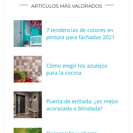
ARTÍCULOS MÁS VALORADOS
7 tendencias de colores en
pintura para fachadas 2021
Eagle Waterproofing recomienda revisar la
impermeabilización de las viviendas antes
Cómo elegir los azulejos
de las vacaciones
para la cocina
Puerta de entrada: ¿es mejor
acorazada o blindada?