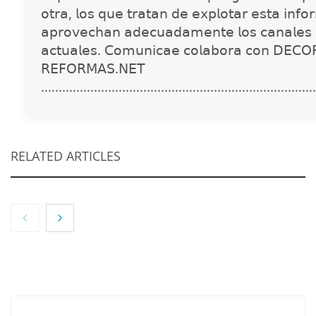
𝗈𝗍𝗋𝖺, 𝗅𝗈𝗌 𝗊𝗎𝖾 𝗍𝗋𝖺𝗍𝖺𝗇 𝖽𝖾 𝖾𝗑𝗉𝗅𝗈𝗍𝖺𝗋 𝖾𝗌𝗍𝖺 𝗂𝗇𝖿𝗈
𝖺𝗉𝗋𝗈𝗏𝖾𝖼𝗁𝖺𝗇 𝖺𝖽𝖾𝖼𝗎𝖺𝖽𝖺𝗆𝖾𝗇𝗍𝖾 𝗅𝗈𝗌 𝖼𝖺𝗇𝖺𝗅𝖾𝗌 
𝖺𝖼𝗍𝗎𝖺𝗅𝖾𝗌. 𝖢𝗈𝗆𝗎𝗇𝗂𝖼𝖺𝖾 𝖼𝗈𝗅𝖺𝖻𝗈𝗋𝖺 𝖼𝗈𝗇 𝖣𝖤𝖢𝖮
𝖱𝖤𝖥𝖮𝖱𝖬𝖠𝖲.𝖭𝖤𝖳
..............................................................................
RELATED ARTICLES
NOVA: innovación y diseño que transforman
espacios de la mano de Tormo Franquicias