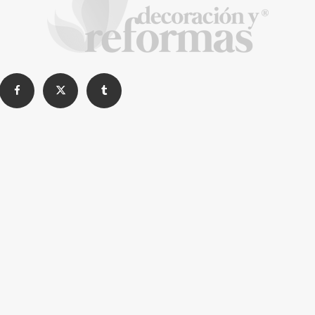
Decoración inteligente para salones
comedores alargados
La Revista de referencia en
decoración y reformas
inteligentes
En
Decoración y Reformas
documentamos la
transformación integral de la vivienda desde un
rigor
técnico y arquitectónico
. Nuestro equipo analiza
materiales, normativas y soluciones de vanguardia para