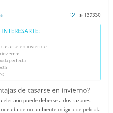
139330
S®
INTERESARTE:
 casarse en invierno?
 invierno:
 boda perfecta
ecta
N:
ntajas de casarse en invierno?
 tu elección puede deberse a dos razones:
rodeada de un ambiente mágico de película