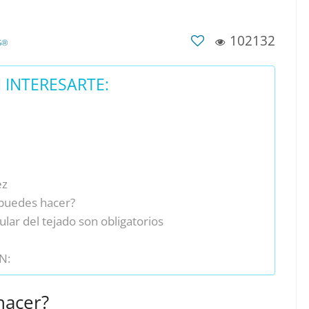
102132
S®
INTERESARTE:
ez
 puedes hacer?
lar del tejado son obligatorios
N:
hacer?