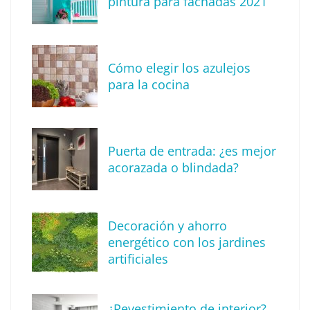
pintura para fachadas 2021
este verano
Cómo elegir los azulejos
para la cocina
Puerta de entrada: ¿es mejor
acorazada o blindada?
Vivienda industrializada vs casa
Decoración y ahorro
prefabricada: diferencias clave que debes
energético con los jardines
conocer
artificiales
¿Revestimiento de interior?