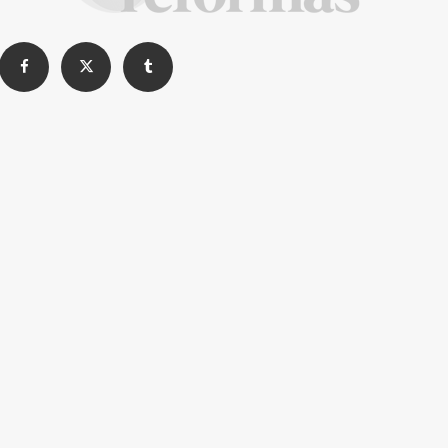
Cómo alquilar un trastero, precios y
consejos
La Revista de referencia en
decoración y reformas
inteligentes
En
Decoración y Reformas
documentamos la
transformación integral de la vivienda desde un
rigor
técnico y arquitectónico
. Nuestro equipo analiza
materiales, normativas y soluciones de vanguardia para
que tu proyecto sea impecable.
Creemos en proyectos
seguros, sostenibles y