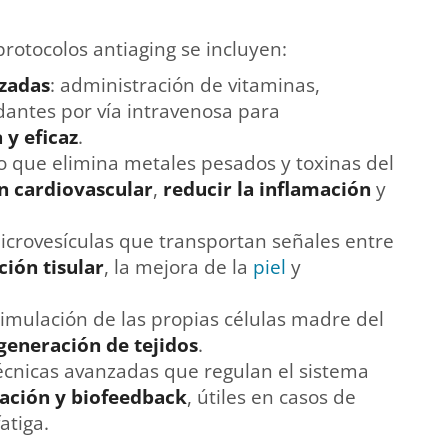
protocolos antiaging se incluyen:
izadas
: administración de vitaminas,
dantes por vía intravenosa para
 y eficaz
.
o que elimina metales pesados y toxinas del
n cardiovascular
,
reducir la inflamación
y
icrovesículas que transportan señales entre
ión tisular
, la mejora de la
piel
y
timulación de las propias células madre del
generación de tejidos
.
técnicas avanzadas que regulan el sistema
ación y biofeedback
, útiles en casos de
atiga.