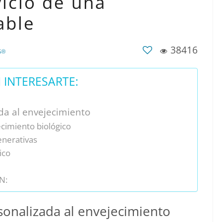
vicio de una
able
38416
S®
INTERESARTE:
da al envejecimiento
ecimiento biológico
enerativas
ico
N:
rsonalizada al envejecimiento