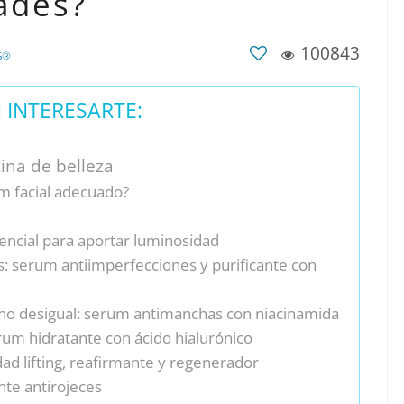
ades?
100843
S®
INTERESARTE:
ina de belleza
um facial adecuado?
encial para aportar luminosidad
s: serum antiimperfecciones y purificante con
ono desigual: serum antimanchas con niacinamida
rum hidratante con ácido hialurónico
ad lifting, reafirmante y regenerador
nte antirojeces