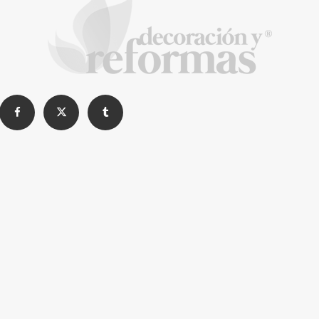
Cómo alquilar un trastero, precios y
consejos
La Revista de referencia en
decoración y reformas
inteligentes
En
Decoración y Reformas
documentamos la
transformación integral de la vivienda desde un
rigor
técnico y arquitectónico
. Nuestro equipo analiza