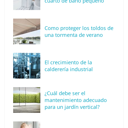
cuarto de baño pequeño
Alquiler de grúas elevadoras y
montamuebles: una solución versátil para
diversos sectores
Como proteger los toldos de
una tormenta de verano
El crecimiento de la
calderería industrial
¿Cuál debe ser el
mantenimiento adecuado
para un jardín vertical?
Consejos esenciales sobre herencias: una
guía legal para una transición sin
contratiempos